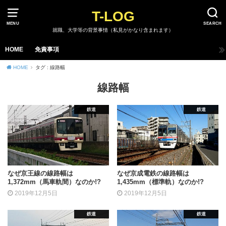
T-LOG
MENU
SEARCH
就職、大学等の背景事情（私見がかなり含まれます）
HOME
免責事項
HOME
タグ : 線路幅
線路幅
鉄道
鉄道
なぜ京王線の線路幅は
なぜ京成電鉄の線路幅は
1,372mm（馬車軌間）なのか!?
1,435mm（標準軌）なのか!?
2019年12月5日
2019年12月5日
鉄道
鉄道