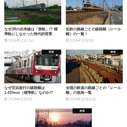
なぜJRの在来線は「狭軌」!? 標
近鉄の路線ごとの線路幅（レール
準軌にしなかった時代的背景
幅）の一覧！
2019年12月11日
2019年12月5日
鉄道
鉄道
なぜ京浜急行の線路幅は
全国の鉄道の路線ごとの「レール
1,435mm（標準軌）なのか!?
幅」の規格一覧
2019年12月5日
2019年12月12日
鉄道