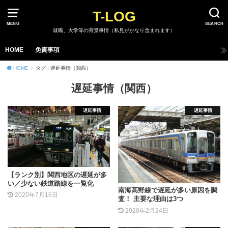
T-LOG
MENU
SEARCH
就職、大学等の背景事情（私見がかなり含まれます）
HOME
免責事項
HOME
タグ : 遅延事情（関西）
遅延事情（関西）
遅延事情
遅延事情
【ランク別】関西地区の遅延が多
い／少ない鉄道路線を一覧化
南海高野線で遅延が多い原因を調
2020年7月16日
査！ 主要な理由は3つ
2020年2月24日