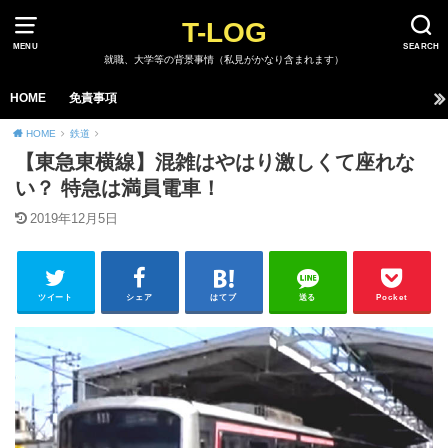
T-LOG
MENU
SEARCH
就職、大学等の背景事情（私見がかなり含まれます）
HOME
免責事項
HOME
鉄道
【東急東横線】混雑はやはり激しくて座れな
い？ 特急は満員電車！
2019年12月5日
ツイート
シェア
はてブ
送る
Pocket