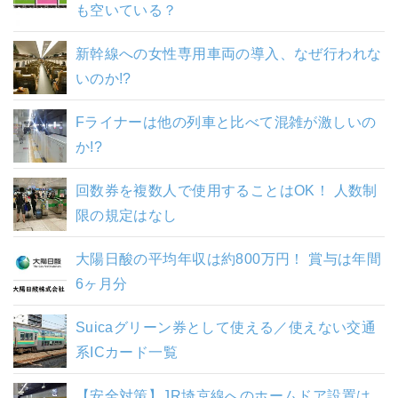
も空いている？
新幹線への女性専用車両の導入、なぜ行われな
いのか!?
Fライナーは他の列車と比べて混雑が激しいの
か!?
回数券を複数人で使用することはOK！ 人数制
限の規定はなし
大陽日酸の平均年収は約800万円！ 賞与は年間
6ヶ月分
Suicaグリーン券として使える／使えない交通
系ICカード一覧
【安全対策】JR埼京線へのホームドア設置は