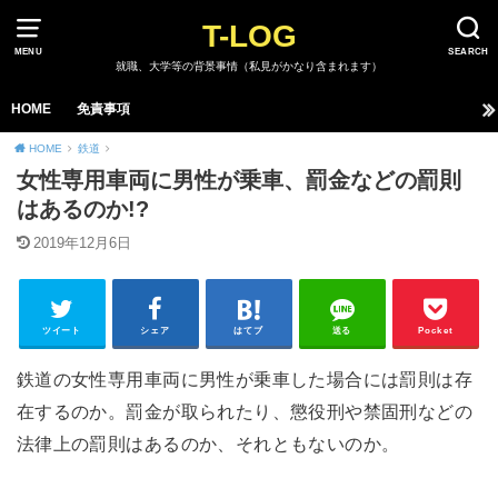
T-LOG
MENU
SEARCH
就職、大学等の背景事情（私見がかなり含まれます）
HOME
免責事項
HOME
鉄道
女性専用車両に男性が乗車、罰金などの罰則
はあるのか!?
2019年12月6日
ツイート
シェア
はてブ
送る
Pocket
鉄道の女性専用車両に男性が乗車した場合には罰則は存
在するのか。罰金が取られたり、懲役刑や禁固刑などの
法律上の罰則はあるのか、それともないのか。