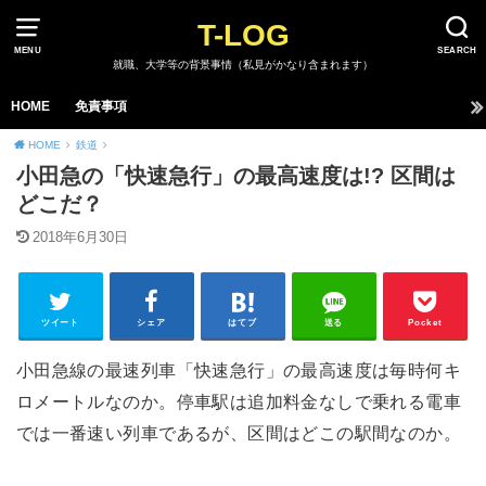
T-LOG
MENU
SEARCH
就職、大学等の背景事情（私見がかなり含まれます）
HOME
免責事項
HOME
鉄道
小田急の「快速急行」の最高速度は!? 区間は
どこだ？
2018年6月30日
ツイート
シェア
はてブ
送る
Pocket
小田急線の最速列車「快速急行」の最高速度は毎時何キ
ロメートルなのか。停車駅は追加料金なしで乗れる電車
では一番速い列車であるが、区間はどこの駅間なのか。