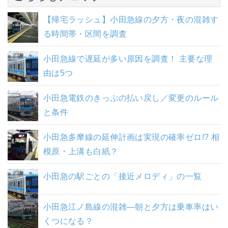
【帰宅ラッシュ】小田急線の夕方・夜の混雑す
る時間帯・区間を調査
小田急線で遅延が多い原因を調査！ 主要な理
由は5つ
小田急電鉄のきっぷの払い戻し／変更のルール
と条件
小田急多摩線の延伸計画は実現の確率ゼロ!? 相
模原・上溝も白紙？
小田急の駅ごとの「接近メロディ」の一覧
小田急江ノ島線の混雑―朝と夕方は乗車率はい
くつになる？