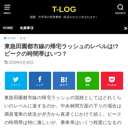
T-LOG
MENU
SEARCH
就職、大学等の背景事情（私見がかなり含まれます）
HOME
免責事項
HOME
鉄道
東急田園都市線の帰宅ラッシュのレベルは!?
ピークの時間帯はいつ？
2018年6月30日
ツイート
シェア
はてブ
送る
Pocket
東急田園都市線の帰宅ラッシュの混雑としてはどれくら
いのレベルに達するのか。中央林間方面の下りの場合は
満員電車の状況が夕方から夜遅くにかけて続く。ピーク
の時間帯は特に激しいが、乗車率はいくつ程度になるの