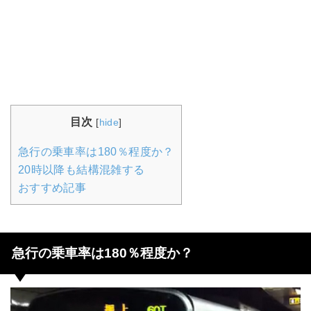
目次
[
hide
]
急行の乗車率は180％程度か？
20時以降も結構混雑する
おすすめ記事
急行の乗車率は180％程度か？