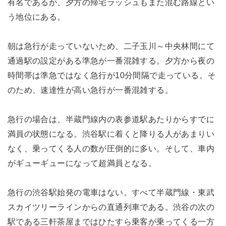
有名であるが、夕方の帰宅ラッシュもまた混む路線とい
う地位にある。
朝は急行が走っていないため、二子玉川～中央林間にて
通過駅の設定がある準急が一番混雑する。夕方から夜の
時間帯は準急ではなく急行が10分間隔で走っている。そ
のため、速達性が高い急行が一番混雑する。
急行の場合は、半蔵門線内の表参道駅あたりからすでに
満員の状態になる。渋谷駅に着くと降りる人があまりい
なく、乗ってくる人の数が圧倒的に多い。そして、車内
がギューギューになって超満員となる。
急行の渋谷駅始発の電車はない。すべて半蔵門線・東武
スカイツリーラインからの直通列車である。渋谷の次の
駅である三軒茶屋まではひたすら乗客が乗ってくる一方