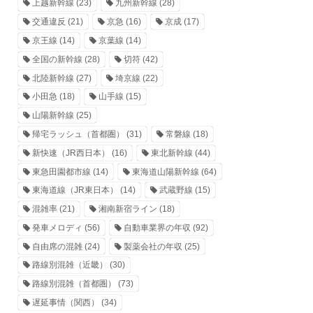
上越新幹線
(23)
九州新幹線
(28)
交通違反
(21)
京急
(16)
京成
(17)
京王線
(14)
京葉線
(14)
全国の新幹線
(28)
切符
(42)
北陸新幹線
(27)
埼京線
(22)
小田急
(18)
山手線
(15)
山陽新幹線
(25)
帰宅ラッシュ（首都圏）
(31)
常磐線
(18)
新快速（JR西日本）
(16)
東北新幹線
(44)
東急田園都市線
(14)
東海道山陽新幹線
(64)
東海道線（JR東日本）
(14)
武蔵野線
(15)
混雑率
(21)
湘南新宿ライン
(18)
発車メロディ
(56)
自動車業界の年収
(92)
自由席の混雑
(24)
製薬会社の年収
(25)
路線別混雑（近畿）
(30)
路線別混雑（首都圏）
(73)
遅延事情（関西）
(34)