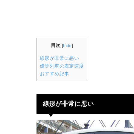
目次
[
hide
]
線形が非常に悪い
優等列車の表定速度
おすすめ記事
線形が非常に悪い