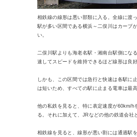
相鉄線の線形は悪い部類に入る。全線に渡
駅が多い区間である横浜～二俣川はカーブが連
い。
二俣川駅よりも海老名駅・湘南台駅側にな
速してスピードを維持できるほど線形は良
しかも、この区間では急行と快速は各駅に
は短いため、すべての駅に止まる電車は最
他の私鉄を見ると、特に表定速度が60km/
る。それに加えて、JRなどの他の鉄道会社
相鉄線を見ると、線形が悪い割には通過駅