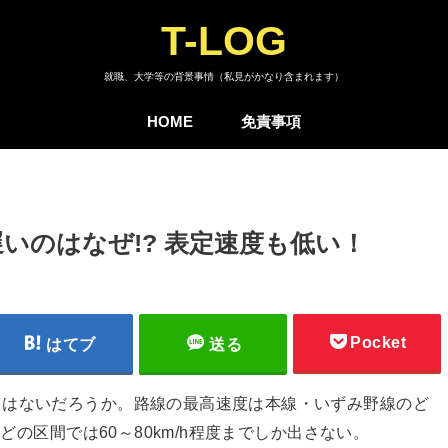
T-LOG
就職、大学等の背景事情（私見がかなり含まれます）
HOME
免責事項
いのはなぜ!? 表定速度も低い！
Pocket
はてブ
送る
とはないだろうか。路線の最高速度は本線・いずみ野線のど
んどの区間では60～80km/h程度までしか出さない。