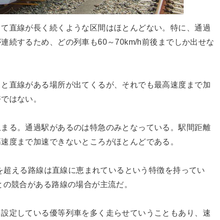
って直線が長く続くような区間はほとんどない。特に、通過
続するため、どの列車も60～70km/h前後までしか出せな
ると直線がある場所が出てくるが、それでも最高速度まで加
好ではない。
止まる。通過駅があるのは特急のみとなっている。駅間距離
高速度まで加速できないところがほとんどである。
hを超える路線は直線に恵まれているという特徴を持ってい
との競合がある路線の場合が主流だ。
を設定している優等列車を多く走らせていうこともあり、速