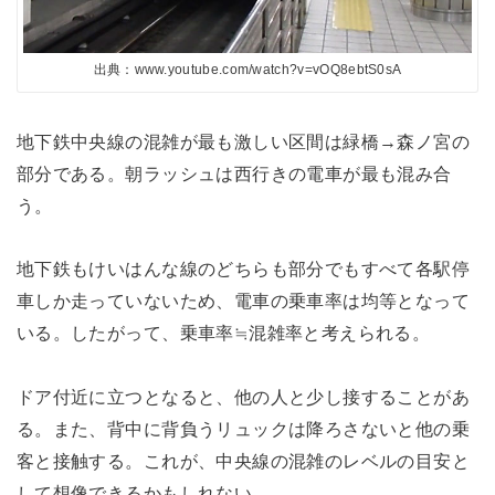
出典：www.youtube.com/watch?v=vOQ8ebtS0sA
地下鉄中央線の混雑が最も激しい区間は緑橋→森ノ宮の
部分である。朝ラッシュは西行きの電車が最も混み合
う。
地下鉄もけいはんな線のどちらも部分でもすべて各駅停
車しか走っていないため、電車の乗車率は均等となって
いる。したがって、乗車率≒混雑率と考えられる。
ドア付近に立つとなると、他の人と少し接することがあ
る。また、背中に背負うリュックは降ろさないと他の乗
客と接触する。これが、中央線の混雑のレベルの目安と
して想像できるかもしれない。