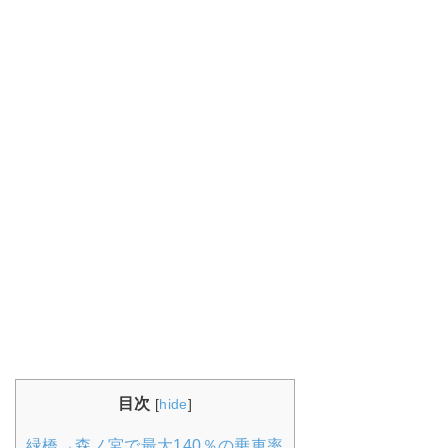
目次
[
hide
]
緑橋→森ノ宮で最大140％の乗車率