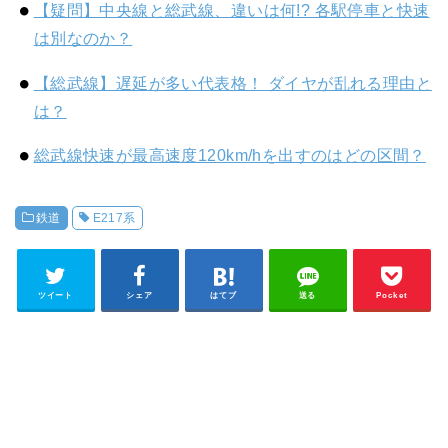
【疑問】中央線と総武線、違いは何!? 各駅停車と快速
は別なのか？
【総武線】遅延が多い代表格！ ダイヤが乱れる理由と
は？
総武線快速が最高速度120km/hを出すのはどの区間？
鉄道
E217系
ツイート
シェア
はてブ
送る
Pocket