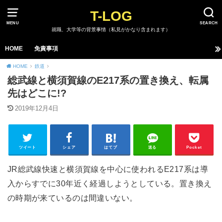
T-LOG
MENU
SEARCH
就職、大学等の背景事情（私見がかなり含まれます）
HOME
免責事項
HOME
鉄道
総武線と横須賀線のE217系の置き換え、転属
先はどこに!?
2019年12月4日
ツイート
シェア
はてブ
送る
Pocket
JR総武線快速と横須賀線を中心に使われるE217系は導
入からすでに30年近く経過しようとしている。置き換え
の時期が来ているのは間違いない。