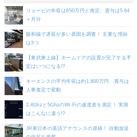
リョービの年収は650万円と推定、賞与は5.64
ヶ月分
阪和線で遅延が多い原因を調査！ 主要な理由
は3つ
【東武東上線】ホームドアの設置が完了する予
定はいつになる!?
キーエンスの平均年収は約1,800万円、賞与は
人事査定で変動
2.4Ghzと5GhzのWi-Fiの速度差を測定！ 実測
はこんなに違う!?
JR東日本の英語アナウンスの原稿！ 自動放送
の内容を掲載