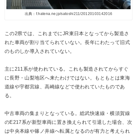
出典：f.hatena.ne.jp/satoshi211/20120103142016
この2県では、これまでにJR東日本となってから製造さ
れた車両が割り当てられていない。長年にわたって旧式
のものしか導入されていない。
主に211系が使われている。これも製造されてからすぐ
に長野・山梨地区へ来たわけではない。もともとは東海
道線や宇都宮線、高崎線などで使われていたものであ
る。
中古車両の集まりとなっている。総武快速線・横須賀線
のE217系が新型車両に置き換えられて引退した場合、次
は中央本線や篠ノ井線へ転属となるのが有力と考えられ