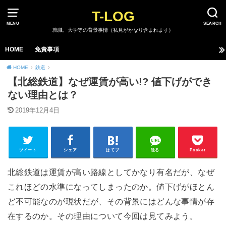
T-LOG
MENU
SEARCH
就職、大学等の背景事情（私見がかなり含まれます）
HOME
免責事項
HOME
鉄道
【北総鉄道】なぜ運賃が高い!? 値下げができ
ない理由とは？
2019年12月4日
ツイート
シェア
はてブ
送る
Pocket
北総鉄道は運賃が高い路線としてかなり有名だが、なぜ
これほどの水準になってしまったのか。値下げがほとん
ど不可能なのが現状だが、その背景にはどんな事情が存
在するのか。その理由について今回は見てみよう。