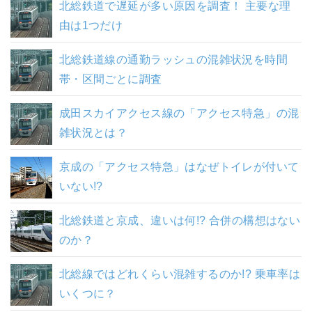
北総鉄道で遅延が多い原因を調査！ 主要な理
由は1つだけ
北総鉄道線の通勤ラッシュの混雑状況を時間
帯・区間ごとに調査
成田スカイアクセス線の「アクセス特急」の混
雑状況とは？
京成の「アクセス特急」はなぜトイレが付いて
いない!?
北総鉄道と京成、違いは何!? 合併の構想はない
のか？
北総線ではどれくらい混雑するのか!? 乗車率は
いくつに？