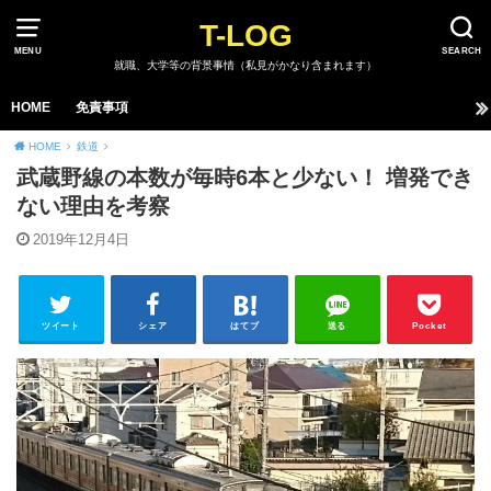
T-LOG
MENU
SEARCH
就職、大学等の背景事情（私見がかなり含まれます）
HOME
免責事項
HOME
鉄道
武蔵野線の本数が毎時6本と少ない！ 増発でき
ない理由を考察
2019年12月4日
ツイート
シェア
はてブ
送る
Pocket