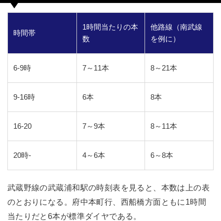
1時間当たりの本
他路線（南武線
時間帯
数
を例に）
6-9時
7～11本
8～21本
9-16時
6本
8本
16-20
7～9本
8～11本
20時-
4～6本
6～8本
武蔵野線の武蔵浦和駅の時刻表を見ると、本数は上の表
のとおりになる。府中本町行、西船橋方面ともに1時間
当たりだと6本が標準ダイヤである。