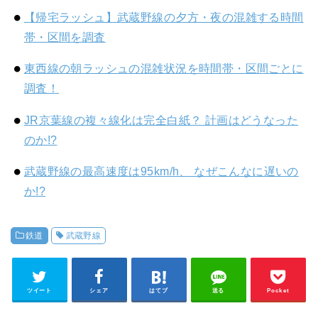
【帰宅ラッシュ】武蔵野線の夕方・夜の混雑する時間
帯・区間を調査
東西線の朝ラッシュの混雑状況を時間帯・区間ごとに
調査！
JR京葉線の複々線化は完全白紙？ 計画はどうなった
のか!?
武蔵野線の最高速度は95km/h、 なぜこんなに遅いの
か!?
鉄道
武蔵野線
ツイート
シェア
はてブ
送る
Pocket