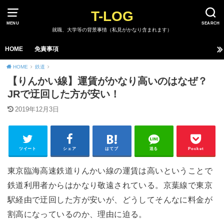
T-LOG
MENU
SEARCH
就職、大学等の背景事情（私見がかなり含まれます）
HOME
免責事項
HOME
鉄道
【りんかい線】運賃がかなり高いのはなぜ？
JRで迂回した方が安い！
2019年12月3日
ツイート
シェア
はてブ
送る
Pocket
東京臨海高速鉄道りんかい線の運賃は高いということで
鉄道利用者からはかなり敬遠されている。京葉線で東京
駅経由で迂回した方が安いが、どうしてそんなに料金が
割高になっているのか、理由に迫る。