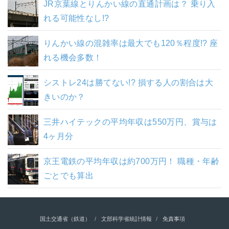
JR京葉線とりんかい線の直通計画は？ 乗り入
れる可能性なし!?
りんかい線の混雑率は最大でも120％程度!? 座
れる機会多数！
シストレ24は勝てない!? 損する人の割合は大
きいのか？
三井ハイテックの平均年収は550万円、賞与は
4ヶ月分
京王電鉄の平均年収は約700万円！ 職種・年齢
ごとでも算出
国土交通省（鉄道）
文部科学省統計情報
免責事項