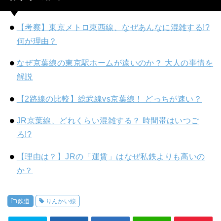
【考察】東京メトロ東西線、なぜあんなに混雑する!?
何が理由？
なぜ京葉線の東京駅ホームが遠いのか？ 大人の事情を
解説
【2路線の比較】総武線vs京葉線！ どっちが速い？
JR京葉線、どれくらい混雑する？ 時間帯はいつご
ろ!?
【理由は？】JRの「運賃」はなぜ私鉄よりも高いの
か？
鉄道
りんかい線