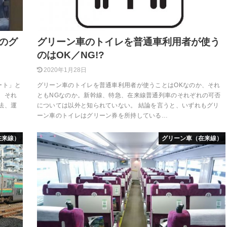
のグ
グリーン車のトイレを普通車利用者が使う
のはOK／NG!?
2020年1月28日
ート」と
グリーン車のトイレを普通車利用者が使うことはOKなのか、それ
、それ
ともNGなのか。新幹線、特急、在来線普通列車のそれぞれの可否
法、運
については以外と知られていない。 結論を言うと、いずれもグリ
ーン車のトイレはグリーン券を所持している…
在来線）
グリーン車（在来線）