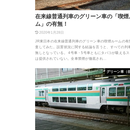
在来線普通列車のグリーン車の「喫煙
ム」の有無！
2020年1月28日
JR東日本の在来線普通列車のグリーン車の喫煙ルームの有
査してみた。設置状況に関する結論を言うと、すべての列
無しとなっている。 4号車・5号車ともにタバコが吸える
は提供されていない。全車禁煙が徹底され…
グリーン車（