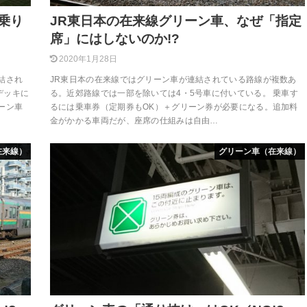
乗り
JR東日本の在来線グリーン車、なぜ「指定
席」にはしないのか!?
2020年1月28日
結され
JR東日本の在来線ではグリーン車が連結されている路線が複数あ
デッキに
る。近郊路線では一部を除いては4・5号車に付いている。 乗車す
ーン車
るには乗車券（定期券もOK）＋グリーン券が必要になる。追加料
金がかかる車両だが、座席の仕組みは自由…
在来線）
グリーン車（在来線）