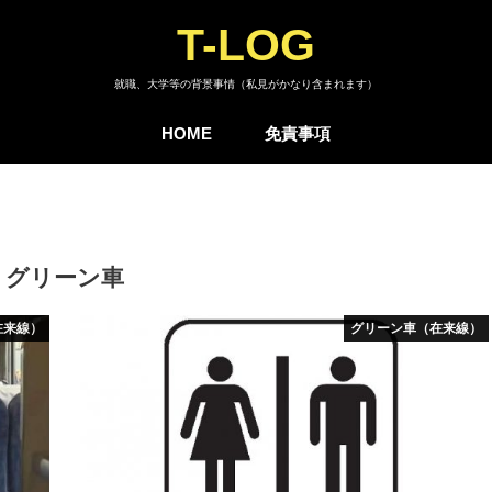
T-LOG
就職、大学等の背景事情（私見がかなり含まれます）
HOME
免責事項
グリーン車
在来線）
グリーン車（在来線）