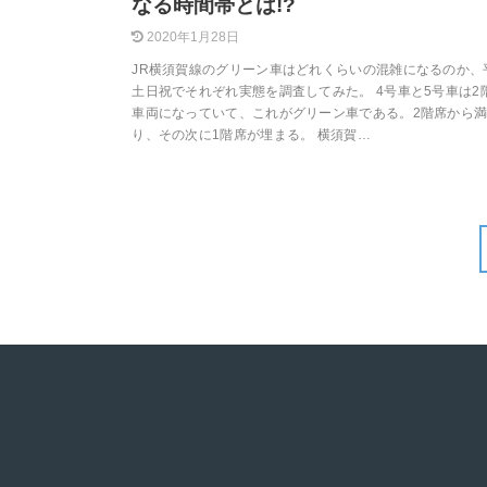
なる時間帯とは!?
2020年1月28日
JR横須賀線のグリーン車はどれくらいの混雑になるのか、
土日祝でそれぞれ実態を調査してみた。 4号車と5号車は2
車両になっていて、これがグリーン車である。2階席から
り、その次に1階席が埋まる。 横須賀…