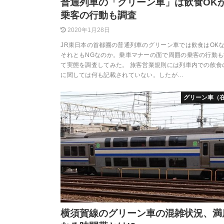
普通列車の「グリーン車」は飲食OKか
乗客の行動も調査
2020年1月28日
JR東日本の首都圏の普通列車のグリーン車では飲食はOK
それともNGなのか。乗車マナーの面で周囲の乗客の行動も
て実態を調査してみた。 旅客営業規則には列車内での飲食
に関しては何も記載されていない。したが…
グリーン車（
横須賀線のグリーン車の混雑状況、満