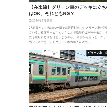
【在来線】グリーン車のデッキに立ち
はOK、それともNG？
2020年1月28日
JR東日本の在来線の一部では普通列車でもグリーン車が連
ている。着席サービスということで追加料金がかかるが、
立ち乗りする場合はどうなるのか。 結論から言うと、グリ
のデッキであってもグリーン券の購入が求め…
グリーン車（