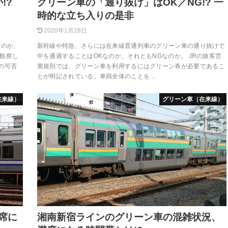
!?
グリーン車の「通り抜け」はOK／NG!? 一
時的な立ち入りの是非
2020年1月28日
なのか、
新幹線や特急、さらには在来線普通列車のグリーン車の通り抜けで
観察し
中を通過することはOKなのか、それともNGなのか。 JRの旅客営
の可否
業規則では、グリーン車を利用するにはグリーン券が必要であるこ
とが明記されている。車両全体のことを…
在来線）
グリーン車（在来線）
席に
湘南新宿ラインのグリーン車の混雑状況、