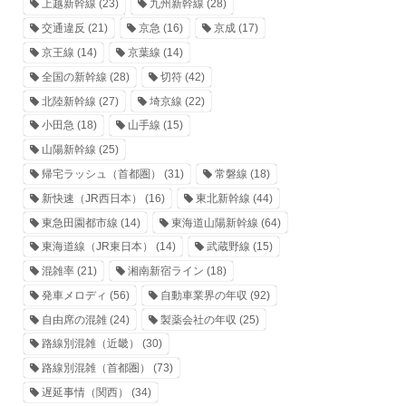
上越新幹線
(23)
九州新幹線
(28)
交通違反
(21)
京急
(16)
京成
(17)
京王線
(14)
京葉線
(14)
全国の新幹線
(28)
切符
(42)
北陸新幹線
(27)
埼京線
(22)
小田急
(18)
山手線
(15)
山陽新幹線
(25)
帰宅ラッシュ（首都圏）
(31)
常磐線
(18)
新快速（JR西日本）
(16)
東北新幹線
(44)
東急田園都市線
(14)
東海道山陽新幹線
(64)
東海道線（JR東日本）
(14)
武蔵野線
(15)
混雑率
(21)
湘南新宿ライン
(18)
発車メロディ
(56)
自動車業界の年収
(92)
自由席の混雑
(24)
製薬会社の年収
(25)
路線別混雑（近畿）
(30)
路線別混雑（首都圏）
(73)
遅延事情（関西）
(34)