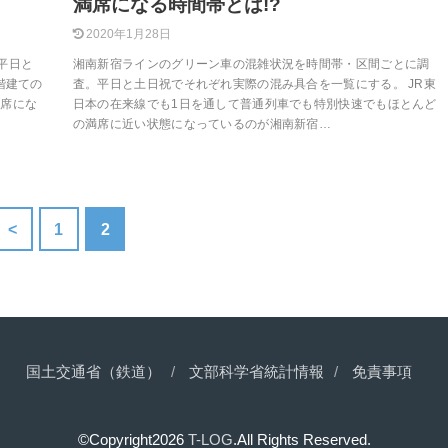
満席になる時間帯とは!?
2020年1月28日
平日と
湘南新宿ラインのグリーン車の混雑状況を時間帯・区間ごとに調
階建ての
査。平日と土日祝でそれぞれ実際の混み具合を一覧にする。 JR東
満席にな
日本の在来線でも1日を通して普通列車でも特別快速でもほとんど
の満席に近い状態になっているのが湘南新宿…
<
1
2
国土交通省（鉄道）
文部科学省統計情報
免責事項
©Copyright2026
T-LOG
.All Rights Reserved.