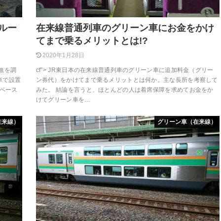
ルー
在来線普通列車のグリーン車にお金をかけ
てまで乗るメリットとは!?
2020年1月28日
無を調
cf”> JR東日本の在来線普通列車のグリーン車に追加料金（グリー
車で設置
ン券代）をかけてまで乗るメリットとは何か。主な長所を考察して
スペース
みた。 結論を言うと、ほとんどの人は着席保障を求めてお金をか
けてグリーン車を…
在来線）
グリーン車（在来線）