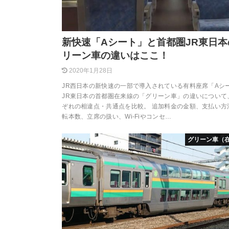
新快速「Aシート」と首都圏JR東日本
リーン車の違いはここ！
2020年1月28日
JR西日本の新快速の一部で導入されている有料座席「Aシ
JR東日本の首都圏在来線の「グリーン車」の違いについて
ぞれの相違点・共通点を比較。 追加料金の金額、支払い方
転本数、立席の扱い、Wi-Fiやコンセ…
グリーン車（