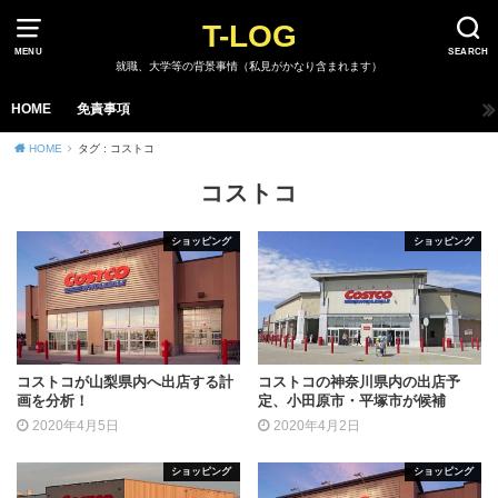
T-LOG
MENU
SEARCH
就職、大学等の背景事情（私見がかなり含まれます）
HOME
免責事項
HOME
タグ : コストコ
コストコ
ショッピング
ショッピング
コストコが山梨県内へ出店する計
コストコの神奈川県内の出店予
画を分析！
定、小田原市・平塚市が候補
2020年4月5日
2020年4月2日
ショッピング
ショッピング