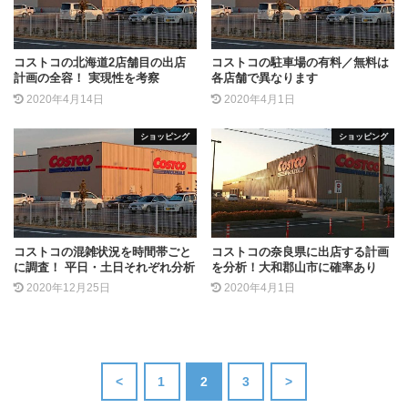
コストコの北海道2店舗目の出店
コストコの駐車場の有料／無料は
計画の全容！ 実現性を考察
各店舗で異なります
2020年4月14日
2020年4月1日
ショッピング
ショッピング
コストコの混雑状況を時間帯ごと
コストコの奈良県に出店する計画
に調査！ 平日・土日それぞれ分析
を分析！大和郡山市に確率あり
2020年12月25日
2020年4月1日
<
1
2
3
>