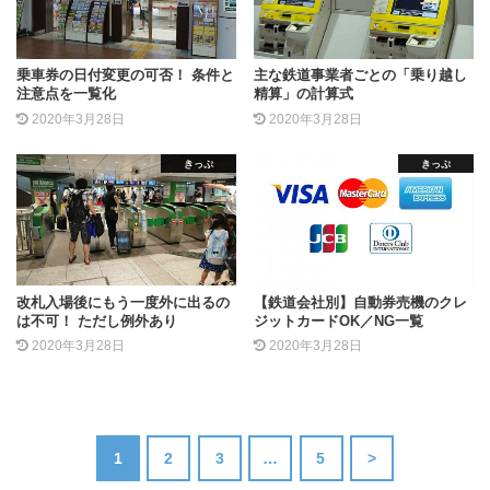
乗車券の日付変更の可否！ 条件と
主な鉄道事業者ごとの「乗り越し
注意点を一覧化
精算」の計算式
2020年3月28日
2020年3月28日
きっぷ
きっぷ
改札入場後にもう一度外に出るの
【鉄道会社別】自動券売機のクレ
は不可！ ただし例外あり
ジットカードOK／NG一覧
2020年3月28日
2020年3月28日
1
2
3
…
5
>