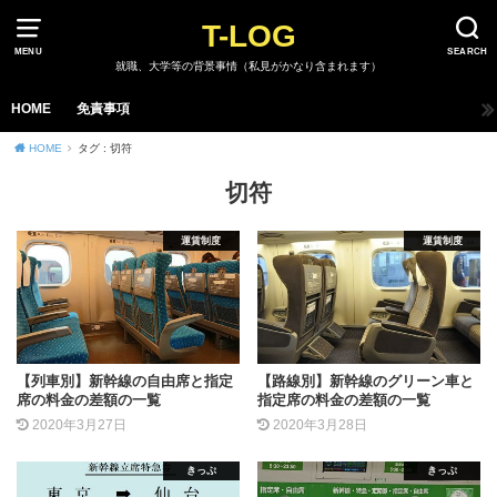
T-LOG
MENU
SEARCH
就職、大学等の背景事情（私見がかなり含まれます）
HOME
免責事項
HOME
タグ : 切符
切符
運賃制度
運賃制度
【列車別】新幹線の自由席と指定
【路線別】新幹線のグリーン車と
席の料金の差額の一覧
指定席の料金の差額の一覧
2020年3月27日
2020年3月28日
きっぷ
きっぷ