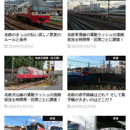
名鉄のきっぷの払い戻し／変更の
名鉄常滑線の通勤ラッシュの混雑
ルールと条件
状況を時間帯・区間ごとに調査！
2019年12月8日
2020年1月27日
路線別混雑（名古屋）
鉄道
名鉄犬山線の通勤ラッシュの混雑
名鉄の赤字路線はどれ？ そして黒
状況を時間帯・区間ごとに調査！
字幅が大きいのはどこだ？
2020年1月27日
2019年12月4日
鉄道
鉄道