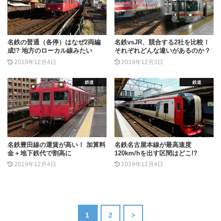
名鉄の普通（各停）はなぜ2両編
名鉄vsJR、競合する2社を比較！
成!? 地方のローカル線みたい
それぞれどんな違いがあるのか？
2019年12月4日
2019年12月3日
鉄道
鉄道
名鉄豊田線の運賃が高い！ 加算料
名鉄名古屋本線が最高速度
金＋地下鉄代で割高に
120km/hを出す区間はどこ!?
2019年12月4日
2019年12月4日
1
2
>