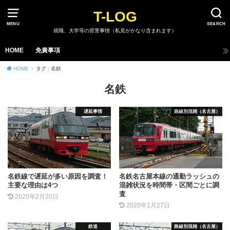
T-LOG
MENU
SEARCH
就職、大学等の背景事情（私見がかなり含まれます）
HOME
免責事項
HOME
タグ : 名鉄
名鉄
遅延事情
路線別混雑（名古屋）
名鉄線で遅延が多い原因を調査！
名鉄名古屋本線の通勤ラッシュの
主要な理由は4つ
混雑状況を時間帯・区間ごとに調
査
2020年2月20日
2020年1月27日
鉄道
路線別混雑（名古屋）