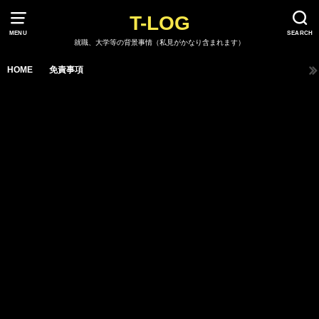
T-LOG
MENU
SEARCH
就職、大学等の背景事情（私見がかなり含まれます）
HOME
免責事項