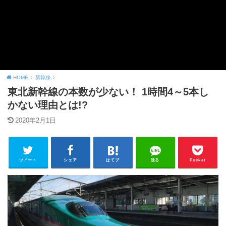
HOME
新幹線
東北新幹線の本数が少ない！ 1時間4～5本し
かない理由とは!?
2020年2月1日
ツイート
シェア
はてブ
送る
Pocket