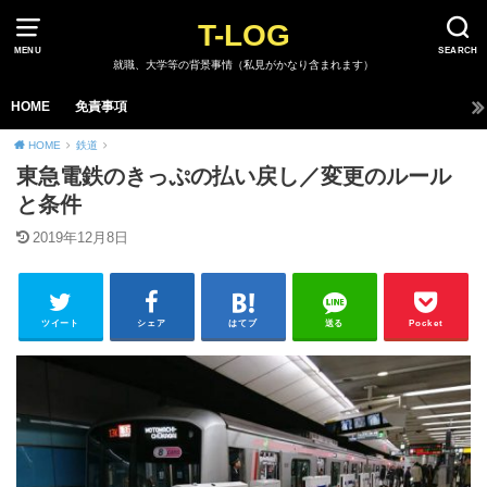
T-LOG
MENU
SEARCH
就職、大学等の背景事情（私見がかなり含まれます）
HOME
免責事項
HOME
鉄道
東急電鉄のきっぷの払い戻し／変更のルール
と条件
2019年12月8日
ツイート
シェア
はてブ
送る
Pocket