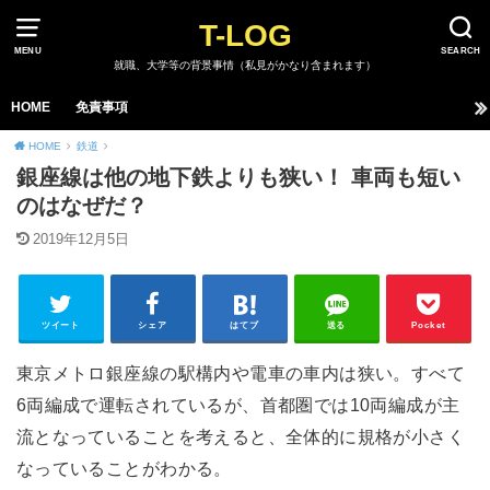
T-LOG
MENU
SEARCH
就職、大学等の背景事情（私見がかなり含まれます）
HOME
免責事項
HOME
鉄道
銀座線は他の地下鉄よりも狭い！ 車両も短い
のはなぜだ？
2019年12月5日
ツイート
シェア
はてブ
送る
Pocket
東京メトロ銀座線の駅構内や電車の車内は狭い。すべて
6両編成で運転されているが、首都圏では10両編成が主
流となっていることを考えると、全体的に規格が小さく
なっていることがわかる。