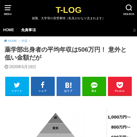
T-LOG
MENU
SEARCH
就職、大学等の背景事情（私見がかなり含まれます）
HOME
免責事項
HOME
年収
薬学部出身者の平均年収は506万円！ 意外と
低い金額だが
2020年6月19日
ツイート
シェア
はてブ
送る
Pocket