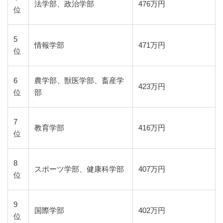
法学部、政治学部
476万円
位
5
情報学部
471万円
位
6
農学部、獣医学部、畜産学
423万円
位
部
7
教育学部
416万円
位
8
スポーツ学部、健康科学部
407万円
位
9
国際学部
402万円
位