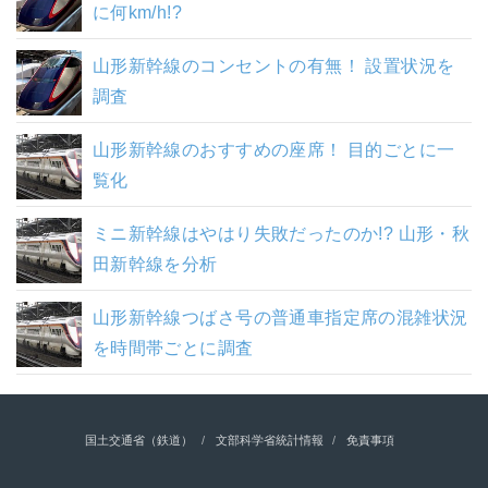
に何km/h!?
山形新幹線のコンセントの有無！ 設置状況を
調査
山形新幹線のおすすめの座席！ 目的ごとに一
覧化
ミニ新幹線はやはり失敗だったのか!? 山形・秋
田新幹線を分析
山形新幹線つばさ号の普通車指定席の混雑状況
を時間帯ごとに調査
国土交通省（鉄道）
文部科学省統計情報
免責事項