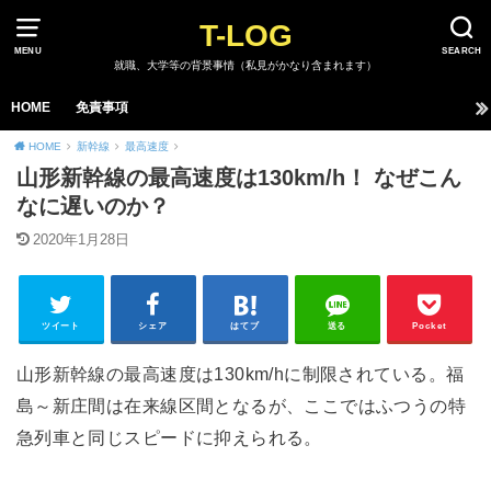
T-LOG
MENU
SEARCH
就職、大学等の背景事情（私見がかなり含まれます）
HOME
免責事項
HOME
新幹線
最高速度
山形新幹線の最高速度は130km/h！ なぜこん
なに遅いのか？
2020年1月28日
ツイート
シェア
はてブ
送る
Pocket
山形新幹線の最高速度は130km/hに制限されている。福
島～新庄間は在来線区間となるが、ここではふつうの特
急列車と同じスピードに抑えられる。