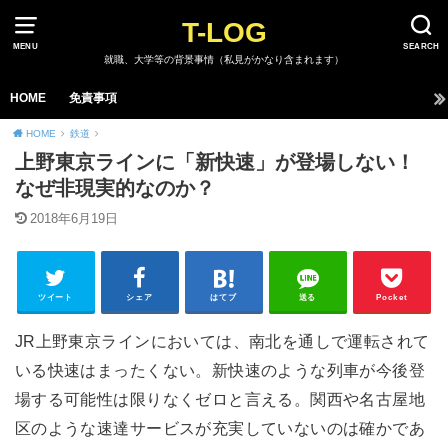
T-LOG
MENU
SEARCH
就職、大学等の背景事情（私見がかなり含まれます）
HOME
免責事項
HOME
鉄道
上野東京ラインに「新快速」が登場しない！
なぜ非現実的なのか？
2018年6月19日
ツイート
シェア
はてブ
送る
Pocket
JR上野東京ラインにおいては、南北を通しで運転されて
いる快速はまったくない。新快速のような列車が今後登
場する可能性は限りなくゼロと言える。関西や名古屋地
区のような速達サービスが充実していないのは確かであ