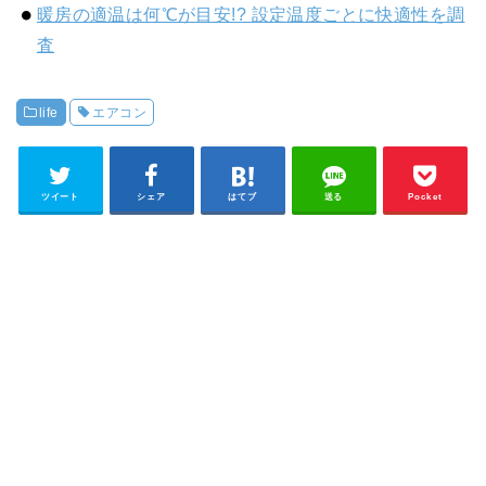
暖房の適温は何℃が目安!? 設定温度ごとに快適性を調
査
life
エアコン
ツイート
シェア
はてブ
送る
Pocket