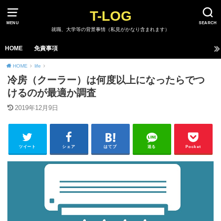
T-LOG
MENU
SEARCH
就職、大学等の背景事情（私見がかなり含まれます）
HOME
免責事項
HOME
life
冷房（クーラー）は何度以上になったらでつ
けるのが最適か調査
2019年12月9日
ツイート
シェア
はてブ
送る
Pocket