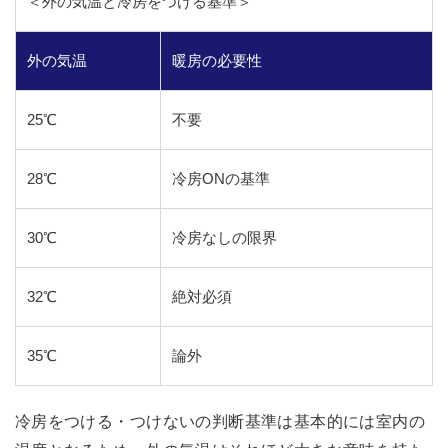
＜外の気温と冷房をつける基準＞
外の気温
暖房の必要性
25℃
不要
28℃
冷房ONの基準
30℃
冷房なしの限界
32℃
絶対必須
35℃
論外
冷房をつける・つけないの判断基準は基本的には室内の