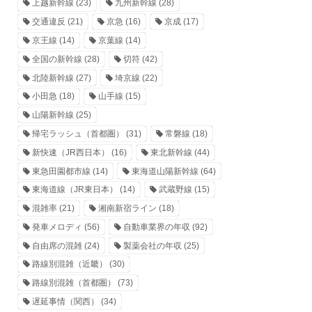
上越新幹線
(23)
九州新幹線
(28)
交通違反
(21)
京急
(16)
京成
(17)
京王線
(14)
京葉線
(14)
全国の新幹線
(28)
切符
(42)
北陸新幹線
(27)
埼京線
(22)
小田急
(18)
山手線
(15)
山陽新幹線
(25)
帰宅ラッシュ（首都圏）
(31)
常磐線
(18)
新快速（JR西日本）
(16)
東北新幹線
(44)
東急田園都市線
(14)
東海道山陽新幹線
(64)
東海道線（JR東日本）
(14)
武蔵野線
(15)
混雑率
(21)
湘南新宿ライン
(18)
発車メロディ
(56)
自動車業界の年収
(92)
自由席の混雑
(24)
製薬会社の年収
(25)
路線別混雑（近畿）
(30)
路線別混雑（首都圏）
(73)
遅延事情（関西）
(34)