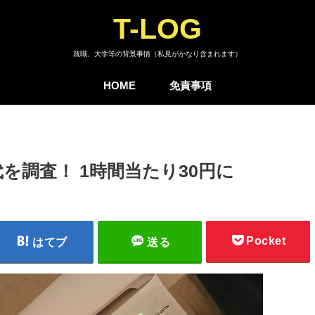
T-LOG
就職、大学等の背景事情（私見がかなり含まれます）
HOME
免責事項
を調査！ 1時間当たり30円に
Pocket
はてブ
送る