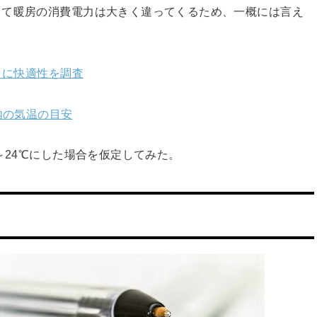
って暖房の消費電力は大きく違ってくるため、一概には言え
とに快適性を調査
内の気温の目安
～24℃にした場合を仮定してみた。