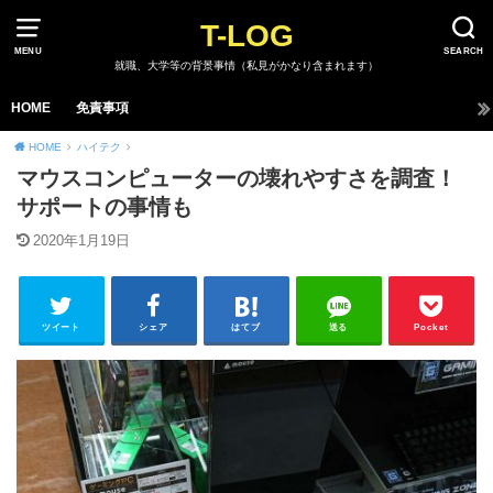
T-LOG
MENU
SEARCH
就職、大学等の背景事情（私見がかなり含まれます）
HOME
免責事項
HOME
ハイテク
マウスコンピューターの壊れやすさを調査！
サポートの事情も
2020年1月19日
ツイート
シェア
はてブ
送る
Pocket