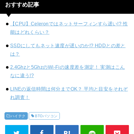
おすすめ記事
【CPU】Celeronではネットサーフィンすら遅い!? 性
能はどれくらい？
SSDにしてもネット速度が遅いのか!? HDDとの差と
は？
2.4Ghzと5GhzのWi-Fiの速度差を測定！ 実測はこん
なに違う!?
LINEの返信時間は何分までOK？ 平均と目安をそれぞ
れ調査！
ハイテク
BTOパソコン