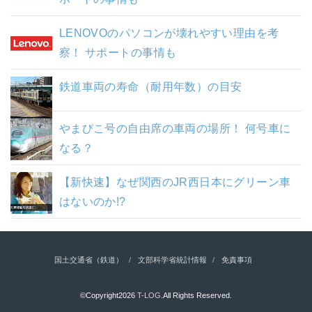
LENOVOのパソコンが壊れやすい理由を考
察！ サポートの事情も
鉄道車両の寿命（耐用年数）の目安
やまびこ号の自由席の車両の場所！ 何号車に
なる？
【新快速】なぜ関西のJR西日本にグリーン車
はないのか!?
国土交通省（鉄道）
文部科学省統計情報
免責事項
©Copyright2026
T-LOG
.All Rights Reserved.