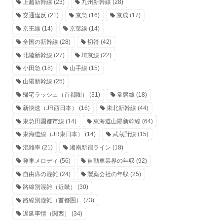
上越新幹線
(23)
九州新幹線
(28)
交通違反
(21)
京急
(16)
京成
(17)
京王線
(14)
京葉線
(14)
全国の新幹線
(28)
切符
(42)
北陸新幹線
(27)
埼京線
(22)
小田急
(18)
山手線
(15)
山陽新幹線
(25)
帰宅ラッシュ（首都圏）
(31)
常磐線
(18)
新快速（JR西日本）
(16)
東北新幹線
(44)
東急田園都市線
(14)
東海道山陽新幹線
(64)
東海道線（JR東日本）
(14)
武蔵野線
(15)
混雑率
(21)
湘南新宿ライン
(18)
発車メロディ
(56)
自動車業界の年収
(92)
自由席の混雑
(24)
製薬会社の年収
(25)
路線別混雑（近畿）
(30)
路線別混雑（首都圏）
(73)
遅延事情（関西）
(34)