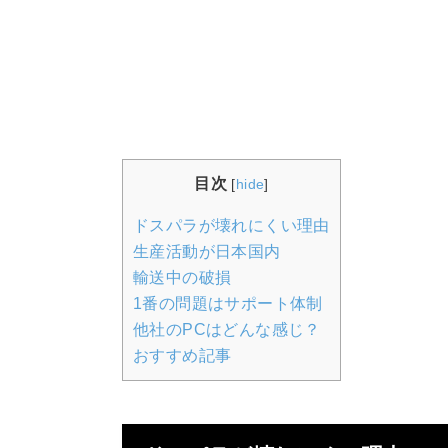
目次
[
hide
]
ドスパラが壊れにくい理由
生産活動が日本国内
輸送中の破損
1番の問題はサポート体制
他社のPCはどんな感じ？
おすすめ記事