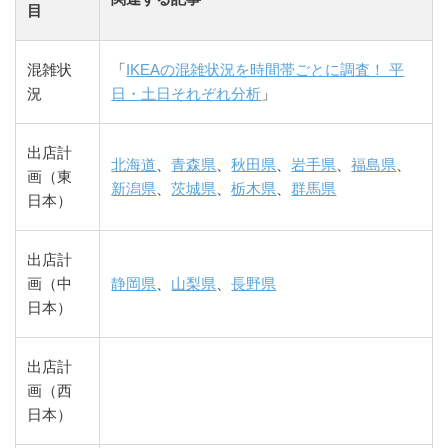
目
混雑状
「
IKEAの混雑状況を時間帯ごとに調査！ 平
況
日・土日それぞれ分析
」
出店計
北海道
、
青森県
、
秋田県
、
岩手県
、
福島県
、
画（東
新潟県
、
茨城県
、
栃木県
、
群馬県
日本）
出店計
画（中
静岡県
、
山梨県
、
長野県
日本）
出店計
画（西
日本）