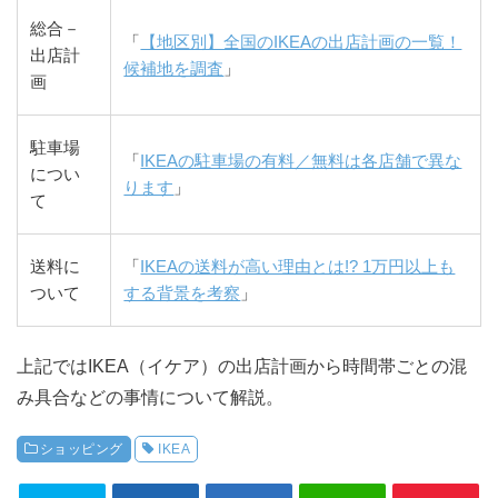
総合－
「
【地区別】全国のIKEAの出店計画の一覧！
出店計
候補地を調査
」
画
駐車場
「
IKEAの駐車場の有料／無料は各店舗で異な
につい
ります
」
て
送料に
「
IKEAの送料が高い理由とは!? 1万円以上も
ついて
する背景を考察
」
上記ではIKEA（イケア）の出店計画から時間帯ごとの混
み具合などの事情について解説。
ショッピング
IKEA