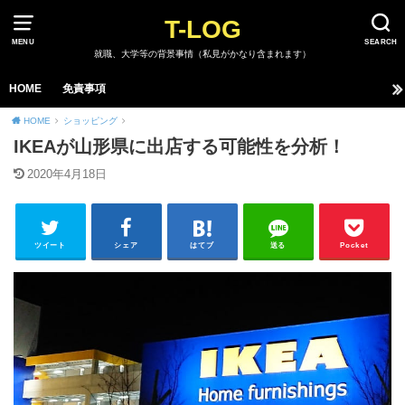
T-LOG
MENU
SEARCH
就職、大学等の背景事情（私見がかなり含まれます）
HOME
免責事項
HOME
ショッピング
IKEAが山形県に出店する可能性を分析！
2020年4月18日
ツイート
シェア
はてブ
送る
Pocket