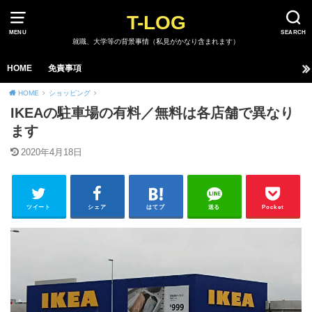
T-LOG
MENU
SEARCH
就職、大学等の背景事情（私見がかなり含まれます）
HOME
免責事項
HOME
ショッピング
IKEAの駐車場の有料／無料は各店舗で異なり
ます
2020年4月18日
ツイート
シェア
はてブ
送る
Pocket