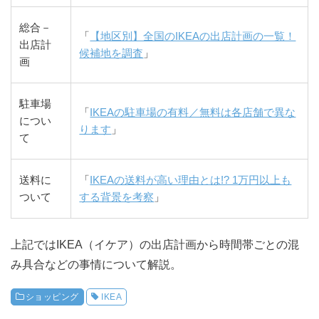
総合－
「
【地区別】全国のIKEAの出店計画の一覧！
出店計
候補地を調査
」
画
駐車場
「
IKEAの駐車場の有料／無料は各店舗で異な
につい
ります
」
て
送料に
「
IKEAの送料が高い理由とは!? 1万円以上も
ついて
する背景を考察
」
上記ではIKEA（イケア）の出店計画から時間帯ごとの混
み具合などの事情について解説。
ショッピング
IKEA