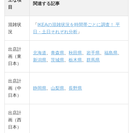
関連する記事
目
混雑状
「
IKEAの混雑状況を時間帯ごとに調査！ 平
況
日・土日それぞれ分析
」
出店計
北海道
、
青森県
、
秋田県
、
岩手県
、
福島県
、
画（東
新潟県
、
茨城県
、
栃木県
、
群馬県
日本）
出店計
画（中
静岡県
、
山梨県
、
長野県
日本）
出店計
画（西
日本）