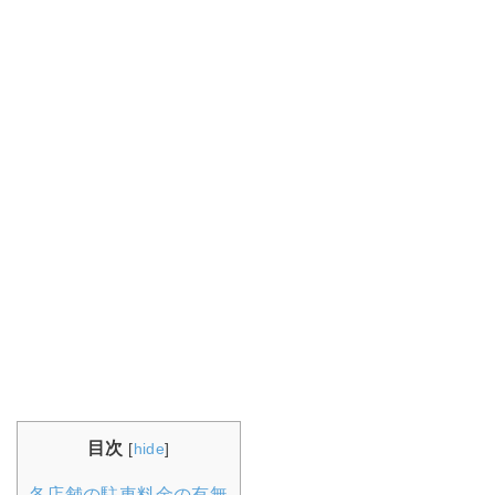
目次
[
hide
]
各店舗の駐車料金の有無