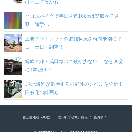
は不足するかも
クロスバイクで毎日片道10kmは楽勝か？通
勤・通学へ
土岐アウトレットの混雑状況を時間帯別に平
日・土日を調査！
総武本線・成田線の本数が少ない！ なぜ30分
に1本だけ？
JR北海道が倒産する可能性のレベルを分析！
国有化の計画も
国土交通省（鉄道）
文部科学省統計情報
免責事項