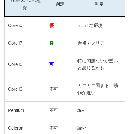
IntelのCPUの種
判定
判定
類
Core i9
優
BESTな環境
Core i7
良
余裕でクリア
特に問題ないが重い
Core i5
可
と感じるかも
カクカク固まる、動
Core i3
不可
作が遅い
Pentium
不可
論外
Celeron
不可
論外