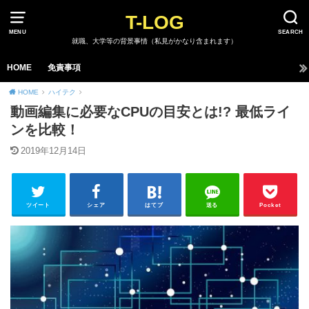
T-LOG
MENU
SEARCH
就職、大学等の背景事情（私見がかなり含まれます）
HOME
免責事項
HOME
ハイテク
動画編集に必要なCPUの目安とは!? 最低ライ
ンを比較！
2019年12月14日
ツイート
シェア
はてブ
送る
Pocket