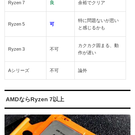
Ryzen 7
良
余裕でクリア
特に問題ないが思い
Ryzen 5
可
と感じるかも
カクカク固まる、動
Ryzen 3
不可
作が遅い
Aシリーズ
不可
論外
AMDならRyzen 7以上