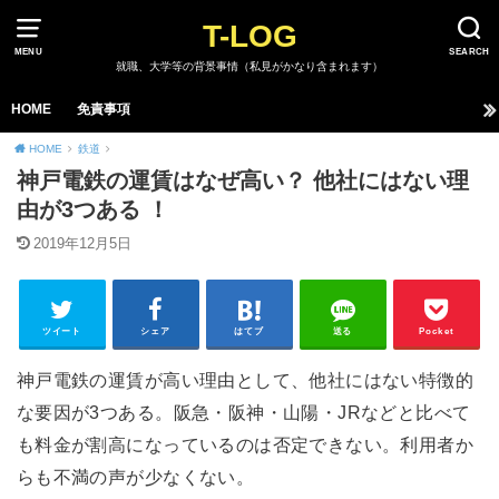
T-LOG
MENU
SEARCH
就職、大学等の背景事情（私見がかなり含まれます）
HOME
免責事項
HOME
鉄道
神戸電鉄の運賃はなぜ高い？ 他社にはない理
由が3つある ！
2019年12月5日
ツイート
シェア
はてブ
送る
Pocket
神戸電鉄の運賃が高い理由として、他社にはない特徴的
な要因が3つある。阪急・阪神・山陽・JRなどと比べて
も料金が割高になっているのは否定できない。利用者か
らも不満の声が少なくない。