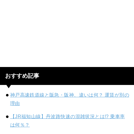
おすすめ記事
神戸高速鉄道線と阪急・阪神、違いは何？ 運賃が別の
理由
【JR福知山線】丹波路快速の混雑状況とは!? 乗車率
は何％？