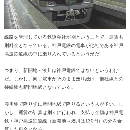
線路を管理している鉄道会社が別ということで、運賃も
別料金となっている。神戸電鉄の電車が他社である神戸
高速鉄道線の中に乗り入れているという形だ。
つまり、新開地～湊川は神戸電鉄ではないというわけ
だ。しかし、同じ電車がそのまま走り続け、他社線との
接続駅も新開地駅となっている。
湊川駅で降りずに新開地駅で降りるという人が多い。し
かし、運賃の計算は別々に行われ、支払う金額は神戸電
鉄＋神戸高速鉄道線（新開地→湊川は130円）の分を合
算した料金となる。