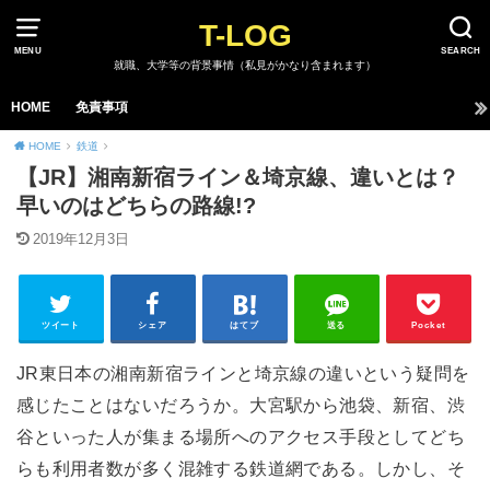
T-LOG
MENU
SEARCH
就職、大学等の背景事情（私見がかなり含まれます）
HOME
免責事項
HOME
鉄道
【JR】湘南新宿ライン＆埼京線、違いとは？
早いのはどちらの路線!?
2019年12月3日
ツイート
シェア
はてブ
送る
Pocket
JR東日本の湘南新宿ラインと埼京線の違いという疑問を
感じたことはないだろうか。大宮駅から池袋、新宿、渋
谷といった人が集まる場所へのアクセス手段としてどち
らも利用者数が多く混雑する鉄道網である。しかし、そ