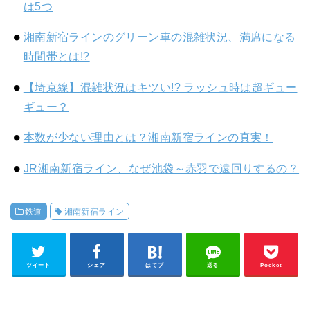
は5つ
湘南新宿ラインのグリーン車の混雑状況、満席になる
時間帯とは!?
【埼京線】混雑状況はキツい!? ラッシュ時は超ギュー
ギュー？
本数が少ない理由とは？湘南新宿ラインの真実！
JR湘南新宿ライン、なぜ池袋～赤羽で遠回りするの？
鉄道
湘南新宿ライン
ツイート
シェア
はてブ
送る
Pocket