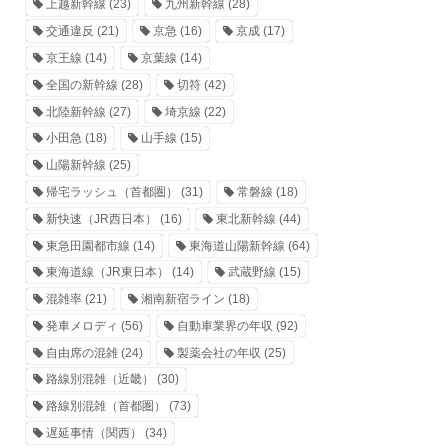
上越新幹線
(23)
九州新幹線
(28)
交通違反
(21)
京急
(16)
京成
(17)
京王線
(14)
京葉線
(14)
全国の新幹線
(28)
切符
(42)
北陸新幹線
(27)
埼京線
(22)
小田急
(18)
山手線
(15)
山陽新幹線
(25)
帰宅ラッシュ（首都圏）
(31)
常磐線
(18)
新快速（JR西日本）
(16)
東北新幹線
(44)
東急田園都市線
(14)
東海道山陽新幹線
(64)
東海道線（JR東日本）
(14)
武蔵野線
(15)
混雑率
(21)
湘南新宿ライン
(18)
発車メロディ
(56)
自動車業界の年収
(92)
自由席の混雑
(24)
製薬会社の年収
(25)
路線別混雑（近畿）
(30)
路線別混雑（首都圏）
(73)
遅延事情（関西）
(34)