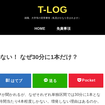
T-LOG
就職、大学等の背景事情（私見がかなり含まれます）
HOME
免責事項
ない！ なぜ30分に1本だけ？
Pocket
はてブ
送る
声が聞かれるが、なぜそれぞれ単独区間では30分に1本とな
時間当たり4本程度しかない。増発しない理由はあるのか。