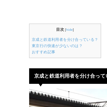
目次
[
hide
]
京成と鉄道利用者を分け合っている？
東京行の快速が少ないのは？
おすすめ記事
京成と鉄道利用者を分け合って