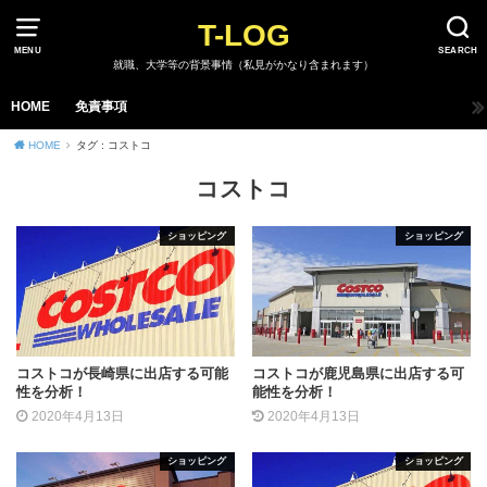
T-LOG
MENU
SEARCH
就職、大学等の背景事情（私見がかなり含まれます）
HOME
免責事項
HOME
タグ : コストコ
コストコ
ショッピング
ショッピング
コストコが長崎県に出店する可能
コストコが鹿児島県に出店する可
性を分析！
能性を分析！
2020年4月13日
2020年4月13日
ショッピング
ショッピング