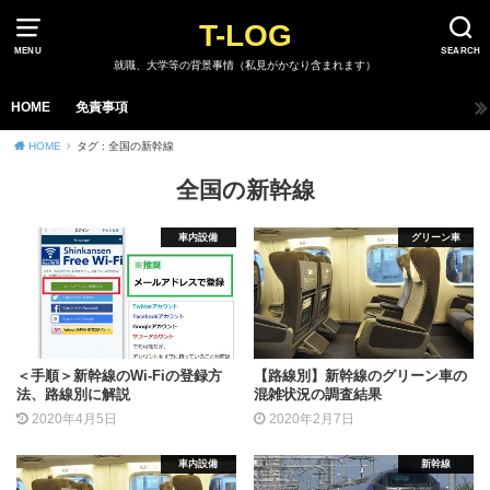
T-LOG
MENU
SEARCH
就職、大学等の背景事情（私見がかなり含まれます）
HOME
免責事項
HOME
タグ : 全国の新幹線
全国の新幹線
車内設備
グリーン車
＜手順＞新幹線のWi-Fiの登録方
【路線別】新幹線のグリーン車の
法、路線別に解説
混雑状況の調査結果
2020年4月5日
2020年2月7日
車内設備
新幹線