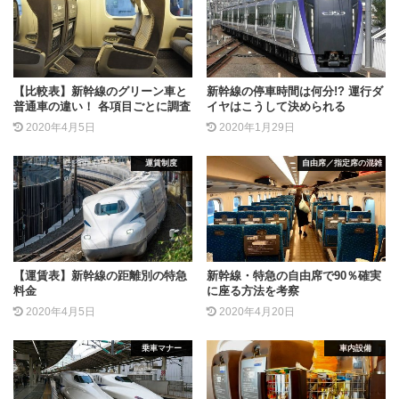
【比較表】新幹線のグリーン車と
新幹線の停車時間は何分!? 運行ダ
普通車の違い！ 各項目ごとに調査
イヤはこうして決められる
2020年4月5日
2020年1月29日
運賃制度
自由席／指定席の混雑
【運賃表】新幹線の距離別の特急
新幹線・特急の自由席で90％確実
料金
に座る方法を考察
2020年4月5日
2020年4月20日
乗車マナー
車内設備