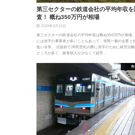
第三セクターの鉄道会社の平均年収を
査！ 概ね350万円が相場
2020年3月23日
第三セクターの鉄道会社の平均年収は概ね350万円が相場
には赤字の事業者が多いこともあって、世間一般の企業と
低い水準。 元国鉄でJR民営化の際に赤字のために経営分
ところが多く、旅客収入が少なくて経営…
年