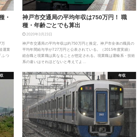
種・
神戸市交通局の平均年収は750万円！ 職
種・年齢ごとでも算出
2020年3月23日
7万
神戸市交通局の平均年収は約750万円と推定。神戸市全体の職員の
陸運業
平均年間給与学が727万円と公表されている。（2015年度実績）
「ふつ
総合職と現業職は異なることが想定される。現業職は運輸系・技術
系の違いはそれほどないと考えてよ…
収
年収