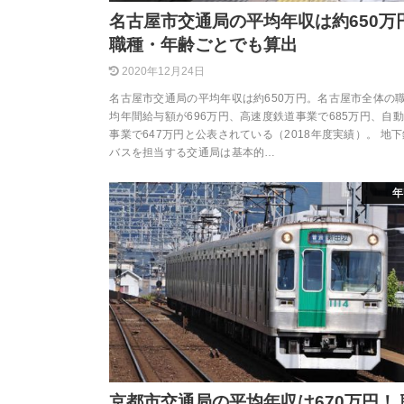
名古屋市交通局の平均年収は約650万
職種・年齢ごとでも算出
2020年12月24日
名古屋市交通局の平均年収は約650万円。名古屋市全体の
均年間給与額が696万円、高速度鉄道事業で685万円、自
事業で647万円と公表されている（2018年度実績）。 地
バスを担当する交通局は基本的…
年
京都市交通局の平均年収は670万円！ 