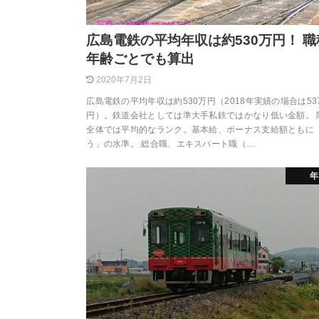
広島電鉄の平均年収は約530万円！ 職
年齢ごとでも算出
2020年7月2日
広島電鉄の平均年収は約530万円（2018年実績の場合は53
円）。鉄道会社としては準大手私鉄ではかなり低い金額。 
全体では平均的なランク。基本給、ボーナス支給額ともに
う」の水準。 総合職、エキスパート職（…
年