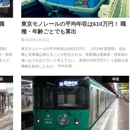
職
東京モノレールの平均年収は610万円！ 職
種・年齢ごとでも算出
2020年3月25日
実績）
東京モノレールの平均年収は約610万円。（2014年度実績） 総合
系・技術
職と現業職は異なることが想定される。現業職は運輸系・技術系の
含んだ
違いはそれほどないと考えてよい。 前述の610万円という金額は各
職種を総合したもの。 平均年収…
収
年収