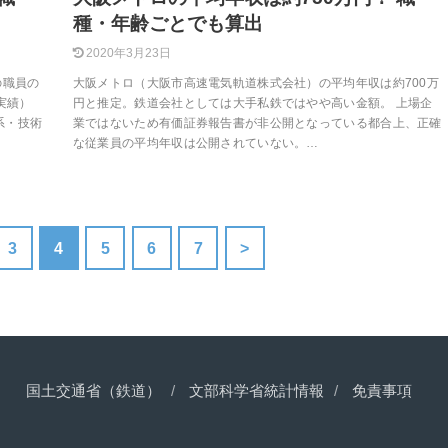
種・年齢ごとでも算出
2020年3月23日
の職員の
大阪メトロ（大阪市高速電気軌道株式会社）の平均年収は約700万
実績）
円と推定。鉄道会社としては大手私鉄ではやや高い金額。 上場企
系・技術
業ではないため有価証券報告書が非公開となっている都合上、正確
な従業員の平均年収は公開されていない。…
3
4
5
6
7
>
国土交通省（鉄道）
文部科学省統計情報
免責事項