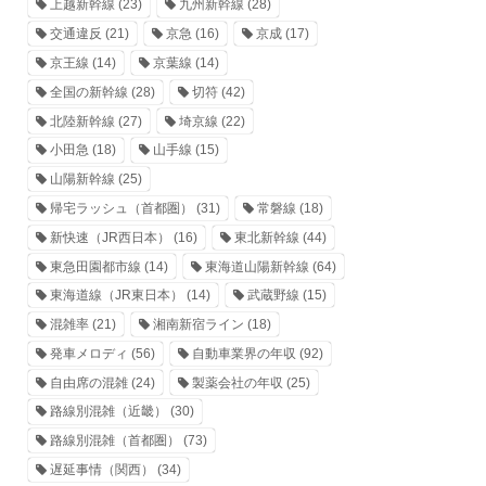
上越新幹線
(23)
九州新幹線
(28)
交通違反
(21)
京急
(16)
京成
(17)
京王線
(14)
京葉線
(14)
全国の新幹線
(28)
切符
(42)
北陸新幹線
(27)
埼京線
(22)
小田急
(18)
山手線
(15)
山陽新幹線
(25)
帰宅ラッシュ（首都圏）
(31)
常磐線
(18)
新快速（JR西日本）
(16)
東北新幹線
(44)
東急田園都市線
(14)
東海道山陽新幹線
(64)
東海道線（JR東日本）
(14)
武蔵野線
(15)
混雑率
(21)
湘南新宿ライン
(18)
発車メロディ
(56)
自動車業界の年収
(92)
自由席の混雑
(24)
製薬会社の年収
(25)
路線別混雑（近畿）
(30)
路線別混雑（首都圏）
(73)
遅延事情（関西）
(34)