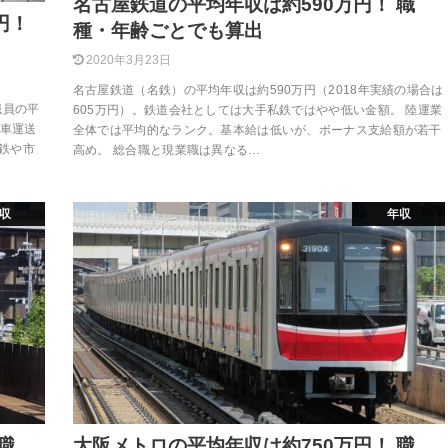
名古屋鉄道の平均年収は約590万円！ 職
円！
種・年齢ごとでも算出
2020年3月23日
名古屋鉄道（名鉄）の平均年収は約590万円（2018年実績の場合は
職員の平
605万円）。鉄道会社としては大手私鉄ではやや低い金額。 陸運業
動車運送
全体では平均的なランク。基本給は低いが、ボーナス支給額が若干
下鉄や市
高め。 総合職と現業職は異なる…
収
年収
職
大阪メトロの平均年収は約750万円！ 職