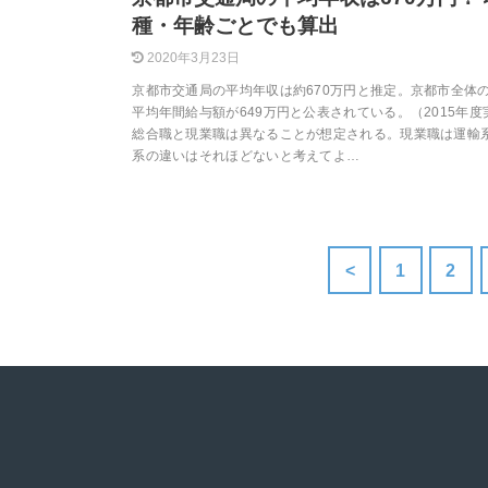
種・年齢ごとでも算出
2020年3月23日
京都市交通局の平均年収は約670万円と推定。京都市全体
平均年間給与額が649万円と公表されている。（2015年度
総合職と現業職は異なることが想定される。現業職は運輸
系の違いはそれほどないと考えてよ…
<
1
2