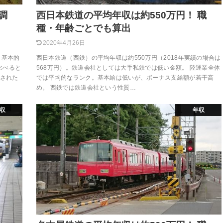
調
西日本鉄道の平均年収は約550万円！ 職
種・年齢ごとでも算出
2020年4月26日
。基本的
西日本鉄道（西鉄）の平均年収は約550万円（2018年実績の場合は
比べると
568万円）。鉄道会社としては大手私鉄では低い金額。 陸運業全体
離された
では平均的なランク。基本給は低いが、ボーナス支給額が若干高
め。 西鉄では鉄道会社という性質…
収
年収