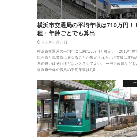
横浜市交通局の平均年収は710万円！ 
種・年齢ごとでも算出
2020年3月25日
横浜市交通局の平均年収は約710万円と推定。（2018年度
総合職と現業職は異なることが想定される。現業職は運輸
系の違いはそれほどないと考えてよい。 一般行政職などを
横浜市全体の職員の平均年収は7,0…
年