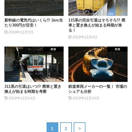
新幹線の電気代はいくら!? 1km当
115系の完全引退はそろそろ!? 廃
たり300円が目安！
車と置き換えが始まる時期が来
る！
2019年12月5日
2019年12月4日
鉄道
鉄道
311系の引退はいつ!? 廃車と置き
鉄道車両メーカーの一覧！ 市場の
換えが始まる時期を考察
シェアも分析
2019年12月14日
2019年12月14日
1
2
>