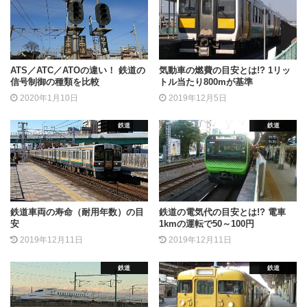
ATS／ATC／ATOの違い！ 鉄道の
気動車の燃費の目安とは!? 1リッ
信号制御の種類を比較
トル当たり800mが基準
2020年1月10日
2019年12月5日
鉄道
鉄道
鉄道車両の寿命（耐用年数）の目
鉄道の電気代の目安とは!? 電車
安
1kmの運転で50～100円
2019年12月11日
2019年12月11日
鉄道
鉄道