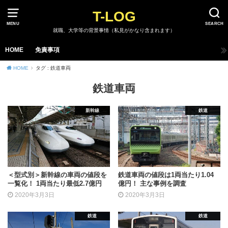
T-LOG
MENU
SEARCH
就職、大学等の背景事情（私見がかなり含まれます）
HOME
免責事項
HOME
タグ : 鉄道車両
鉄道車両
新幹線
鉄道
＜型式別＞新幹線の車両の値段を
鉄道車両の値段は1両当たり1.04
一覧化！ 1両当たり最低2.7億円
億円！ 主な事例を調査
2020年3月3日
2020年3月3日
鉄道
鉄道