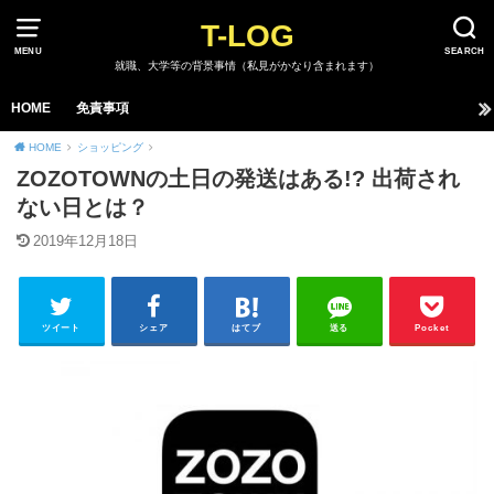
T-LOG
MENU
SEARCH
就職、大学等の背景事情（私見がかなり含まれます）
HOME
免責事項
HOME
ショッピング
ZOZOTOWNの土日の発送はある!? 出荷され
ない日とは？
2019年12月18日
ツイート
シェア
はてブ
送る
Pocket