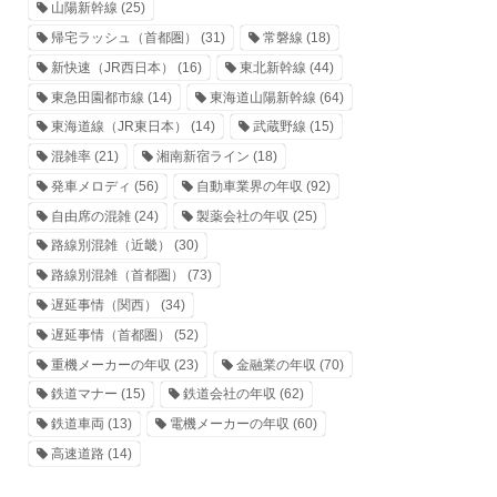
山陽新幹線
(25)
帰宅ラッシュ（首都圏）
(31)
常磐線
(18)
新快速（JR西日本）
(16)
東北新幹線
(44)
東急田園都市線
(14)
東海道山陽新幹線
(64)
東海道線（JR東日本）
(14)
武蔵野線
(15)
混雑率
(21)
湘南新宿ライン
(18)
発車メロディ
(56)
自動車業界の年収
(92)
自由席の混雑
(24)
製薬会社の年収
(25)
路線別混雑（近畿）
(30)
路線別混雑（首都圏）
(73)
遅延事情（関西）
(34)
遅延事情（首都圏）
(52)
重機メーカーの年収
(23)
金融業の年収
(70)
鉄道マナー
(15)
鉄道会社の年収
(62)
鉄道車両
(13)
電機メーカーの年収
(60)
高速道路
(14)