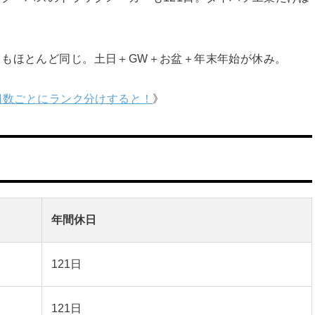
こもほとんど同じ。土日＋GW＋お盆＋年末年始が休み。
 日数ごとにランク分けすると！
》
年間休日
121日
121日