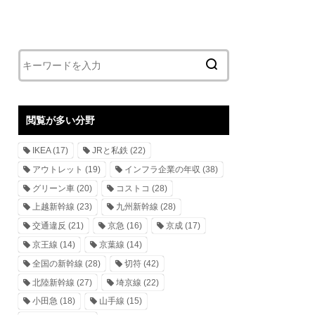
閲覧が多い分野
IKEA
(17)
JRと私鉄
(22)
アウトレット
(19)
インフラ企業の年収
(38)
グリーン車
(20)
コストコ
(28)
上越新幹線
(23)
九州新幹線
(28)
交通違反
(21)
京急
(16)
京成
(17)
京王線
(14)
京葉線
(14)
全国の新幹線
(28)
切符
(42)
北陸新幹線
(27)
埼京線
(22)
小田急
(18)
山手線
(15)