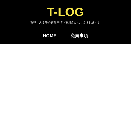
T-LOG
就職、大学等の背景事情（私見がかなり含まれます）
HOME
免責事項