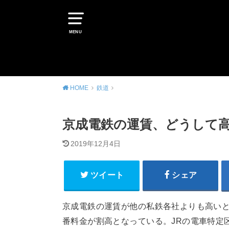
MENU
HOME
鉄道
京成電鉄の運賃、どうして高
2019年12月4日
ツイート
シェア
京成電鉄の運賃が他の私鉄各社よりも高い
番料金が割高となっている。JRの電車特定