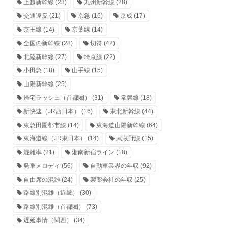
上越新幹線
(23)
九州新幹線
(28)
交通違反
(21)
京急
(16)
京成
(17)
京王線
(14)
京葉線
(14)
全国の新幹線
(28)
切符
(42)
北陸新幹線
(27)
埼京線
(22)
小田急
(18)
山手線
(15)
山陽新幹線
(25)
帰宅ラッシュ（首都圏）
(31)
常磐線
(18)
新快速（JR西日本）
(16)
東北新幹線
(44)
東急田園都市線
(14)
東海道山陽新幹線
(64)
東海道線（JR東日本）
(14)
武蔵野線
(15)
混雑率
(21)
湘南新宿ライン
(18)
発車メロディ
(56)
自動車業界の年収
(92)
自由席の混雑
(24)
製薬会社の年収
(25)
路線別混雑（近畿）
(30)
路線別混雑（首都圏）
(73)
遅延事情（関西）
(34)