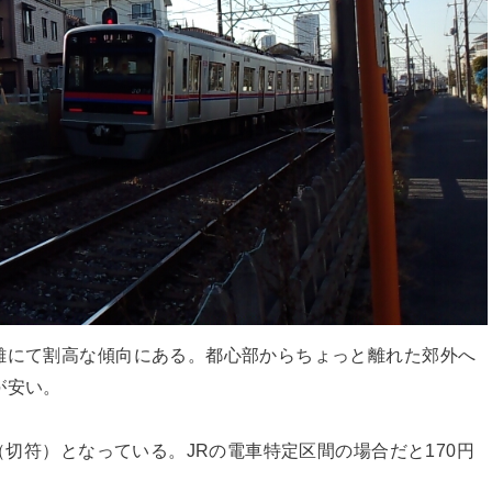
離にて割高な傾向にある。都心部からちょっと離れた郊外へ
が安い。
円（切符）となっている。JRの電車特定区間の場合だと170円