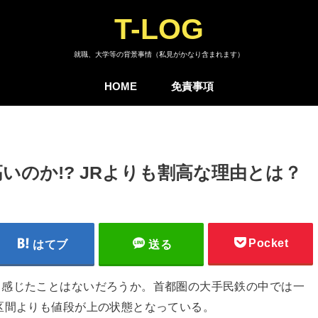
T-LOG
就職、大学等の背景事情（私見がかなり含まれます）
HOME
免責事項
いのか!? JRよりも割高な理由とは？
Pocket
はてブ
送る
と感じたことはないだろうか。首都圏の大手民鉄の中では一
区間よりも値段が上の状態となっている。