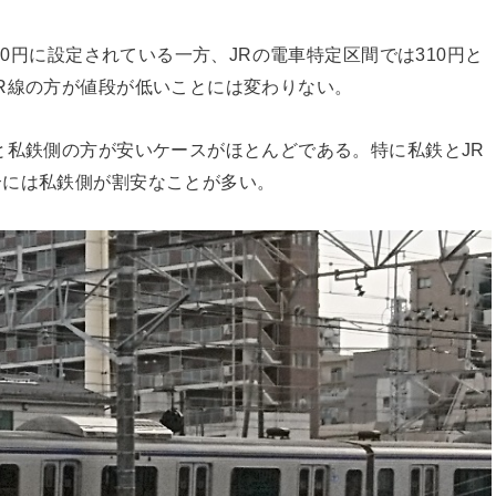
20円に設定されている一方、JRの電車特定区間では310円と
R線の方が値段が低いことには変わりない。
と私鉄側の方が安いケースがほとんどである。特に私鉄とJR
合には私鉄側が割安なことが多い。