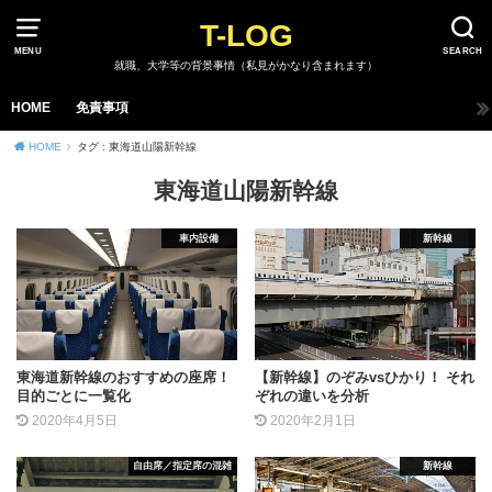
T-LOG
MENU
SEARCH
就職、大学等の背景事情（私見がかなり含まれます）
HOME
免責事項
HOME
タグ : 東海道山陽新幹線
東海道山陽新幹線
車内設備
新幹線
東海道新幹線のおすすめの座席！
【新幹線】のぞみvsひかり！ それ
目的ごとに一覧化
ぞれの違いを分析
2020年4月5日
2020年2月1日
自由席／指定席の混雑
新幹線