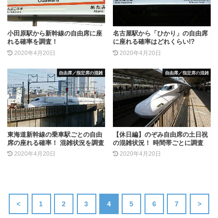
小田原駅から新幹線の自由席に座
名古屋駅から「ひかり」の自由席
れる確率を調査！
に座れる確率はどれくらい!?
2020年4月20日
2020年4月20日
自由席／指定席の混雑
自由席／指定席の混雑
東海道新幹線の乗車駅ごとの自由
【休日編】のぞみ自由席の土日祝
席の座れる確率！ 混雑状況を調査
の混雑状況！ 時間帯ごとに調査
2020年4月20日
2020年4月20日
<
1
2
3
4
5
6
7
>