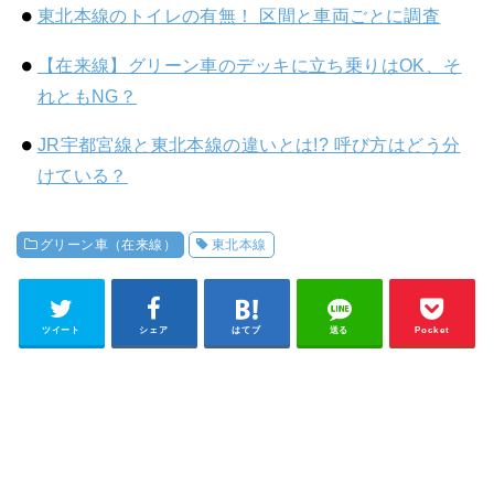
東北本線のトイレの有無！ 区間と車両ごとに調査
【在来線】グリーン車のデッキに立ち乗りはOK、そ
れともNG？
JR宇都宮線と東北本線の違いとは!? 呼び方はどう分
けている？
グリーン車（在来線）
東北本線
ツイート
シェア
はてブ
送る
Pocket