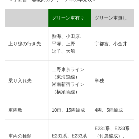
グリーン車有り
グリーン車無し
熱海、小田原、
上り線の行き先
平塚、上野
宇都宮、小金井
逗子、大船
上野東京ライン
（東海道線）
乗り入れ先
単独
湘南新宿ライン
（横須賀線）
車両数
10両、15両編成
4両、5両編成
E231系、E233系
車両の種類
E231系、E233系
（付属編成）、