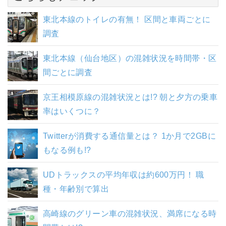
東北本線のトイレの有無！ 区間と車両ごとに
調査
東北本線（仙台地区）の混雑状況を時間帯・区
間ごとに調査
京王相模原線の混雑状況とは!? 朝と夕方の乗車
率はいくつに？
Twitterが消費する通信量とは？ 1か月で2GBに
もなる例も!?
UDトラックスの平均年収は約600万円！ 職
種・年齢別で算出
高崎線のグリーン車の混雑状況、満席になる時