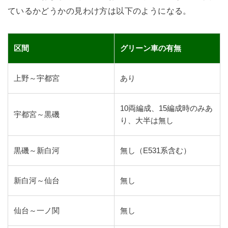
ているかどうかの見わけ方は以下のようになる。
区間
グリーン車の有無
上野～宇都宮
あり
10両編成、15編成時のみあ
宇都宮～黒磯
り、大半は無し
黒磯～新白河
無し（E531系含む）
新白河～仙台
無し
仙台～一ノ関
無し