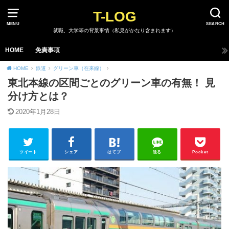
T-LOG
MENU
SEARCH
就職、大学等の背景事情（私見がかなり含まれます）
HOME
免責事項
HOME
鉄道
グリーン車（在来線）
東北本線の区間ごとのグリーン車の有無！ 見
分け方とは？
2020年1月28日
ツイート
シェア
はてブ
送る
Pocket