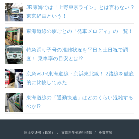
JR東海では「上野東京ライン」とは言わない!?
東京経由という！
東海道線の駅ごとの「発車メロディ」の一覧！
特急踊り子号の混雑状況を平日と土日祝で調
査！ 乗車率の目安とは!?
京急vsJR東海道線・京浜東北線！ 2路線を徹底
的に比較してみた
東海道線の「通勤快速」はどのくらい混雑する
のか!?
国土交通省（鉄道）
文部科学省統計情報
免責事項