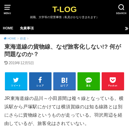
T-LOG
MENU
SEARCH
就職、大学等の背景事情（私見がかなり含まれます）
HOME
免責事項
HOME
鉄道
東海道線の貨物線、なぜ旅客化しない!? 何が
問題なのか？
2019年12月5日
ツイート
シェア
はてブ
送る
Pocket
JR東海道線の品川～小田原間は複々線となっている。横
浜駅から戸塚駅にかけては横須賀線のは知る線路とは別
にさらに貨物線というものが走っている。羽沢周辺を経
由しているが、旅客化はされていない。