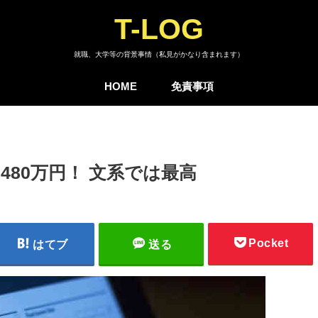
T-LOG
就職、大学等の背景事情（私見がかなり含まれます）
HOME
免責事項
80万円！ 文系では最高
Pocket
はてブ
送る