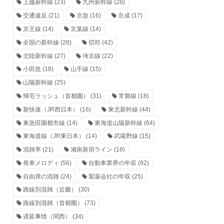
上越新幹線
(23)
九州新幹線
(28)
交通違反
(21)
京急
(16)
京成
(17)
京王線
(14)
京葉線
(14)
全国の新幹線
(28)
切符
(42)
北陸新幹線
(27)
埼京線
(22)
小田急
(18)
山手線
(15)
山陽新幹線
(25)
帰宅ラッシュ（首都圏）
(31)
常磐線
(18)
新快速（JR西日本）
(16)
東北新幹線
(44)
東急田園都市線
(14)
東海道山陽新幹線
(64)
東海道線（JR東日本）
(14)
武蔵野線
(15)
混雑率
(21)
湘南新宿ライン
(18)
発車メロディ
(56)
自動車業界の年収
(92)
自由席の混雑
(24)
製薬会社の年収
(25)
路線別混雑（近畿）
(30)
路線別混雑（首都圏）
(73)
遅延事情（関西）
(34)