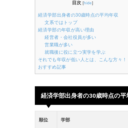
目次
[
hide
]
経済学部出身者の30歳時点の平均年収
文系ではトップ
経済学部の年収が高い理由
経営者・会社役員が多い
営業職が多い
就職後に役に立つ実学を学ぶ
それでも年収が低い人とは、こんな方々！
おすすめ記事
経済学部出身者の30歳時点の平
順位
学部