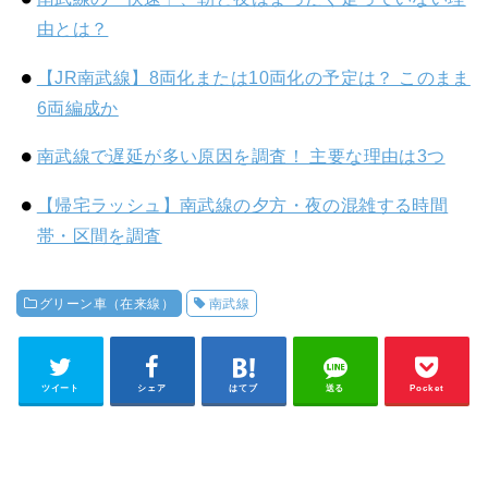
由とは？
【JR南武線】8両化または10両化の予定は？ このまま
6両編成か
南武線で遅延が多い原因を調査！ 主要な理由は3つ
【帰宅ラッシュ】南武線の夕方・夜の混雑する時間
帯・区間を調査
グリーン車（在来線）
南武線
ツイート
シェア
はてブ
送る
Pocket