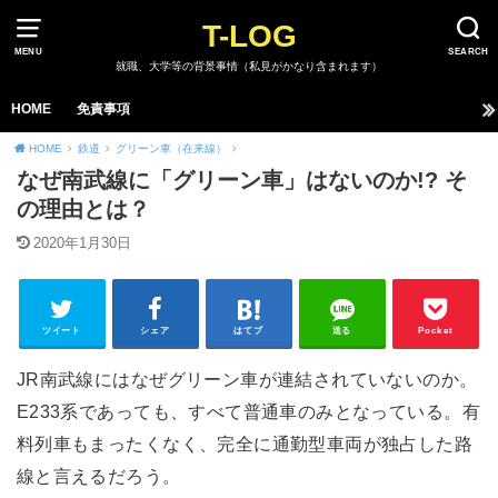
T-LOG
MENU
SEARCH
就職、大学等の背景事情（私見がかなり含まれます）
HOME
免責事項
HOME
鉄道
グリーン車（在来線）
なぜ南武線に「グリーン車」はないのか!? そ
の理由とは？
2020年1月30日
ツイート
シェア
はてブ
送る
Pocket
JR南武線にはなぜグリーン車が連結されていないのか。
E233系であっても、すべて普通車のみとなっている。有
料列車もまったくなく、完全に通勤型車両が独占した路
線と言えるだろう。