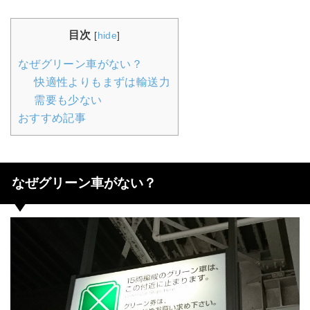
目次
[
hide
]
なぜグリーン車がない？
快適性よりもまずは輸送力
需要も少ない
おすすめ記事
なぜグリーン車がない？