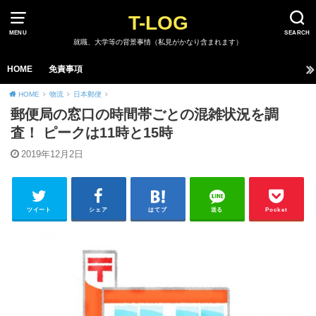
T-LOG
MENU
SEARCH
就職、大学等の背景事情（私見がかなり含まれます）
HOME
免責事項
HOME
物流
日本郵便
郵便局の窓口の時間帯ごとの混雑状況を調
査！ ピークは11時と15時
2019年12月2日
ツイート
シェア
はてブ
送る
Pocket