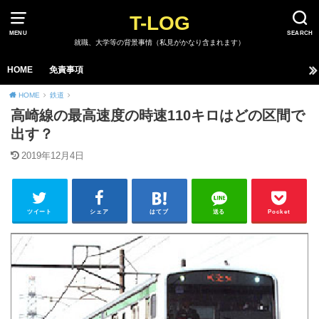
T-LOG
MENU
SEARCH
就職、大学等の背景事情（私見がかなり含まれます）
HOME
免責事項
HOME
鉄道
高崎線の最高速度の時速110キロはどの区間で
出す？
2019年12月4日
ツイート
シェア
はてブ
送る
Pocket