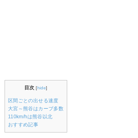
目次
[
hide
]
区間ごとの出せる速度
大宮～熊谷はカーブ多数
110km/hは熊谷以北
おすすめ記事