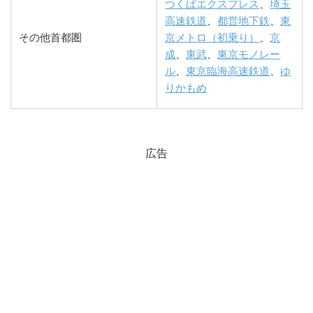
つくばエクスプレス
、
埼玉
高速鉄道
、
都営地下鉄
、
東
その他首都圏
京メトロ（初乗り）
、
京
成
、
東武
、
東京モノレー
ル
、
東京臨海高速鉄道
、
ゆ
りかもめ
広告