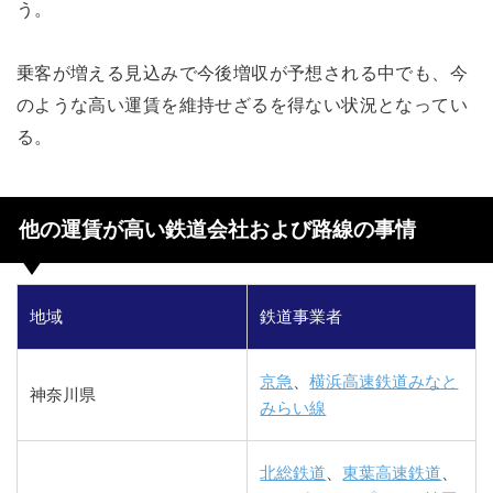
う。
乗客が増える見込みで今後増収が予想される中でも、今
のような高い運賃を維持せざるを得ない状況となってい
る。
他の運賃が高い鉄道会社および路線の事情
地域
鉄道事業者
京急
、
横浜高速鉄道みなと
神奈川県
みらい線
北総鉄道
、
東葉高速鉄道
、