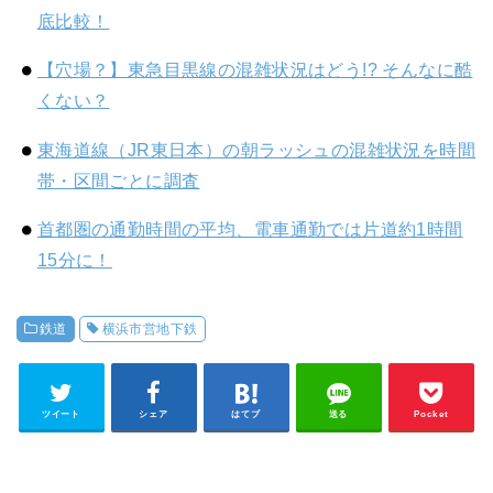
底比較！
【穴場？】東急目黒線の混雑状況はどう!? そんなに酷
くない？
東海道線（JR東日本）の朝ラッシュの混雑状況を時間
帯・区間ごとに調査
首都圏の通勤時間の平均、電車通勤では片道約1時間
15分に！
鉄道
横浜市営地下鉄
ツイート
シェア
はてブ
送る
Pocket