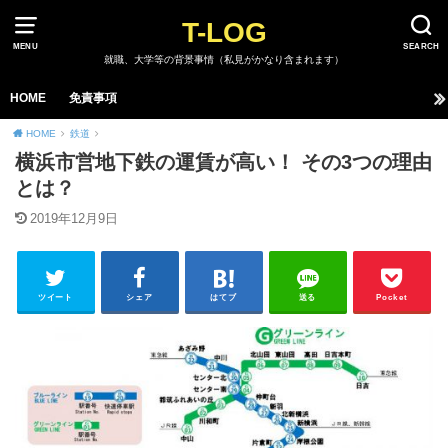
T-LOG
MENU
SEARCH
就職、大学等の背景事情（私見がかなり含まれます）
HOME
免責事項
HOME
鉄道
横浜市営地下鉄の運賃が高い！ その3つの理由
とは？
2019年12月9日
ツイート
シェア
はてブ
送る
Pocket