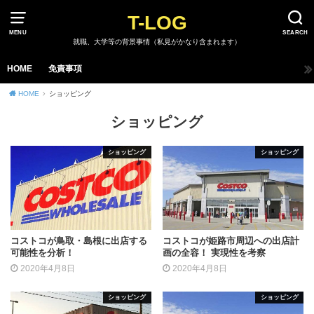
T-LOG
MENU
SEARCH
就職、大学等の背景事情（私見がかなり含まれます）
HOME
免責事項
HOME
ショッピング
ショッピング
ショッピング
ショッピング
コストコが鳥取・島根に出店する
コストコが姫路市周辺への出店計
可能性を分析！
画の全容！ 実現性を考察
2020年4月8日
2020年4月8日
ショッピング
ショッピング