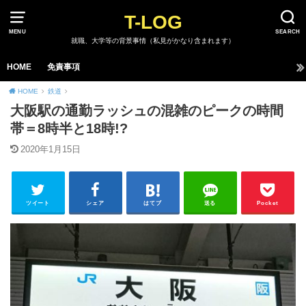
T-LOG
MENU
SEARCH
就職、大学等の背景事情（私見がかなり含まれます）
HOME
免責事項
HOME
鉄道
大阪駅の通勤ラッシュの混雑のピークの時間
帯＝8時半と18時!?
2020年1月15日
ツイート
シェア
はてブ
送る
Pocket