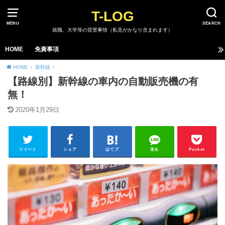
T-LOG
MENU
SEARCH
就職、大学等の背景事情（私見がかなり含まれます）
HOME
免責事項
HOME
新幹線
【路線別】新幹線の車内の自動販売機の有
無！
2020年1月29日
ツイート
シェア
はてブ
送る
Pocket