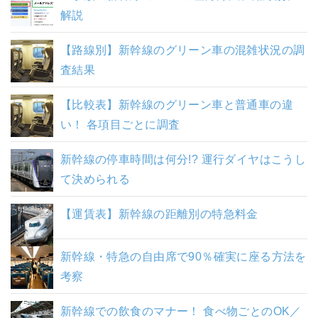
解説
【路線別】新幹線のグリーン車の混雑状況の調
査結果
【比較表】新幹線のグリーン車と普通車の違
い！ 各項目ごとに調査
新幹線の停車時間は何分!? 運行ダイヤはこうし
て決められる
【運賃表】新幹線の距離別の特急料金
新幹線・特急の自由席で90％確実に座る方法を
考察
新幹線での飲食のマナー！ 食べ物ごとのOK／